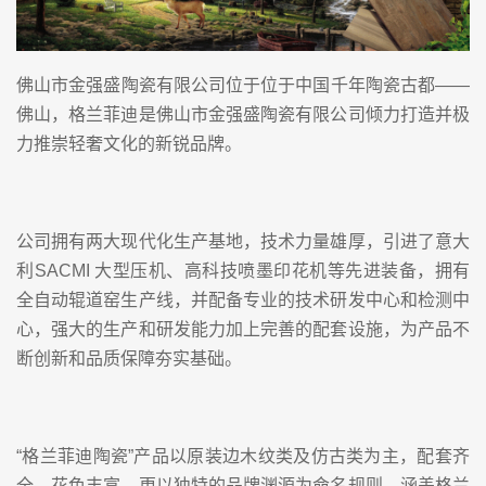
佛山市金强盛陶瓷有限公司位于位于中国千年陶瓷古都——
佛山，格兰菲迪是佛山市金强盛陶瓷有限公司倾力打造并极
力推崇轻奢文化的新锐品牌。
公司拥有两大现代化生产基地，技术力量雄厚，引进了意大
利SACMI 大型压机、高科技喷墨印花机等先进装备，拥有
全自动辊道窑生产线，并配备专业的技术研发中心和检测中
心，强大的生产和研发能力加上完善的配套设施，为产品不
断创新和品质保障夯实基础。
“格兰菲迪陶瓷”产品以原装边木纹类及仿古类为主，配套齐
全，花色丰富。更以独特的品牌渊源为命名规则，涵盖格兰