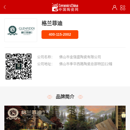
格兰菲迪
400-115-2002
公司名称：
佛山市金强盛陶瓷有限公司
公司地址：
佛山市季华西路陶瓷总部特区E2幢
品牌简介