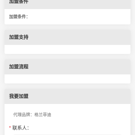
加盟条件
加盟条件：
加盟支持
加盟流程
我要加盟
代理品牌：格兰菲迪
*
联系人：