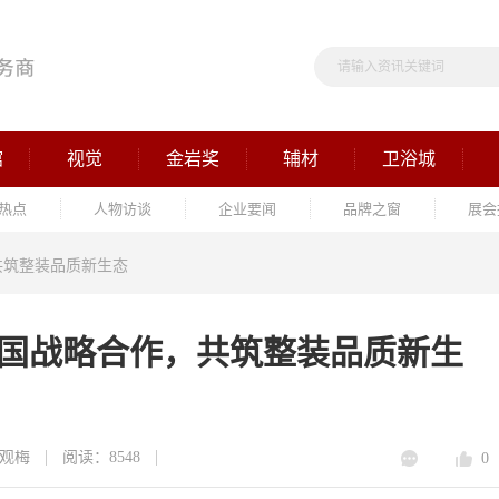
馆
视觉
金岩奖
辅材
卫浴城
热点
人物访谈
企业要闻
品牌之窗
展会
共筑整装品质新生态
全国战略合作，共筑整装品质新生
观梅
阅读：8548
0