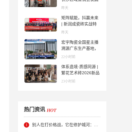
满举行，共探渠道拓
昨天
展与门店升级新路径
矩阵赋能，抖赢未来
| 新润成瓷砖实战特
训营成功举办，吹响
昨天
品牌秋季营销冲锋
宏宇陶瓷全国星主播
号！
溯源广东生产基地，
进阶ROI长效变现新
22小时前
路径
体系造境·质感同源 |
繁花艺术砖2026新品
发布媒体见面会圆满
23小时前
举行
热门资讯
别人在打价格战，它在修护城河：新明珠岩板的逆势密码