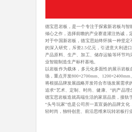
德宝思岩板，是一个专注于探索新岩板与智
倾心之作，选择前瞻的产业赛道灌注热诚，
对于中国新岩板，德宝思始终怀揣一种坚定
的深入研究，斥资2.5亿元，引进意大利进
产品原料、生产、加工、储存运输等环节均
业智能制造生产标杆基地。
以岩板作为载体，多元化多面性的展示岩板
场，重点开发800×2700mm、1200×2400mm
将根据品牌发展战略开发符合市场发展需求
追求“艺术、定制、时尚、健康、”的产品理
德宝思岩板造就高端生活的家居品质，接轨
“头号玩家”也是公司所一直宣扬的品牌文
轻时尚，独特创意、前沿思维来玩转岩板行