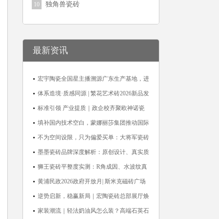
独角兽瓷砖
10
最新资讯
宏宇陶瓷全国星主播溯源广东生产基地，进
阶ROI长效变现新路径
体系造境·质感同源 | 繁花艺术砖2026新品发
布媒体见面会圆满举行
标准引领 产业提质｜政企校齐聚欧神诺瓷
砖，共探佛山陶瓷标准化发展新路径
填补国内技术空白，蒙娜丽莎集团推动国际
标准落地本地国标
不为空间设限，只为偏爱买单：大将军瓷砖
解锁“高级哑”人居美学
墨墨瓷砖品牌深度解析：原创设计、真实质
感与市场口碑全览
狮王瓷砖平整度实测：R角成因、水波纹真
相、辊棒印解析与5A标准选购指南
黄浦民政2026政府开放月| 斯米克磁砖广场
适老化体验中心正式亮相
逆势启新，稳赢新局｜宏陶瓷砖总部展厅焕
新升级开工大吉
家装潮流｜轻法奶油风怎么装？高端石英石