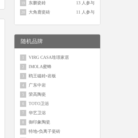
东鹏瓷砖
13 人参与
19
大角鹿瓷砖
11 人参与
20
随机品牌
VIRG CASA琟璟家居
1
IMOLA蜜蜂
2
鸥王磁砖•岩板
3
广东中岩
4
荣高陶瓷
5
TOTO卫浴
6
华艺卫浴
7
御印象陶瓷
8
特地•负离子瓷砖
9