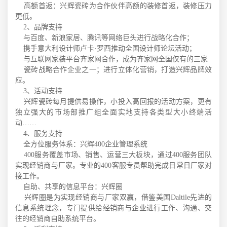
高额首返：兴辉瓷砖为合作伙伴高额的装修首返，装修压力
更低。
2、
品牌支持
与百度、新浪家居、腾讯等网络巨头进行战略化合作；
携手意大利设计师卢卡·罗西推动全国设计师论坛活动；
与互联网家装平台齐家网合作，成为齐家网全国仅有的三家
瓷砖战略合作企业之一；进行立体化营销，打造兴辉品牌效
应。
3、
活动支持
兴辉瓷砖每月提供易操作，小投入高回报的活动方案，更有
独立强大的市场部推广组全面实地支持各类型大小终端活
动……
4、
服务支持
全方位服务体系：兴辉400企业管理系统
400服务覆盖市场、销售、运营三大板块，通过400服务团队
实现经销商与厂家。专业的400客服专员帮助完成日常日厂家对
接工作。
自助、共享的信息平台：兴辉圈
兴辉圈是为实现经销商与厂家双赢，借鉴美国Daltile先进的
信息系统理念，专门提供给经销商与企业进行工作、沟通、交
往的经销商自助系统平台。