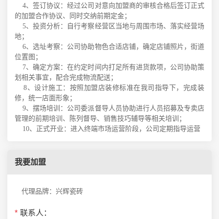
4、签订协议：经过公司对意向加盟商的审核合格后签订正式
的加盟合作协议、同时交纳前期定金；
5、投资分析：自行考察经营区当地与周围市场、落实经营场
地；
6、选址考察：公司协助物色合适店铺，确定店铺照片，街道
位置图；
7、确定方案：在约定时间内打足所有进货款项，公司协助策
划相关事宜，配合完成物流配送；
8、设计施工：按照加盟店装修标准在我司指导下，完成装
修，统一店面形象；
9、摆场培训：公司委派督导人员协助进行人员招募及专卖店
管理的前期培训、陈列督导、销售技巧辅导等相关培训；
10、正式开业：进入终端市场运营阶段，公司定期指导运营
我要加盟
代理品牌：兴辉瓷砖
*
联系人：