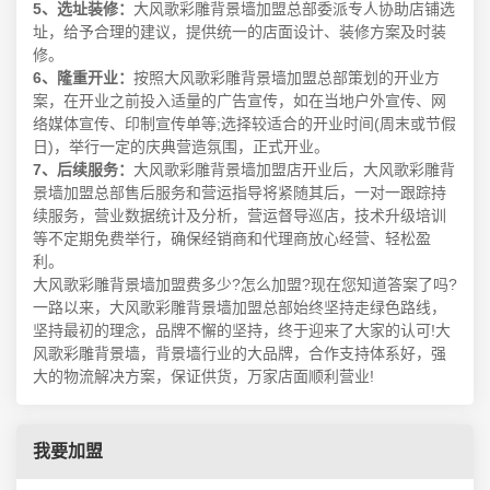
5、选址装修：
大风歌彩雕背景墙加盟总部委派专人协助店铺选
址，给予合理的建议，提供统一的店面设计、装修方案及时装
修。
6、隆重开业：
按照大风歌彩雕背景墙加盟总部策划的开业方
案，在开业之前投入适量的广告宣传，如在当地户外宣传、网
络媒体宣传、印制宣传单等;选择较适合的开业时间(周末或节假
日)，举行一定的庆典营造氛围，正式开业。
7、后续服务：
大风歌彩雕背景墙加盟店开业后，大风歌彩雕背
景墙加盟总部售后服务和营运指导将紧随其后，一对一跟踪持
续服务，营业数据统计及分析，营运督导巡店，技术升级培训
等不定期免费举行，确保经销商和代理商放心经营、轻松盈
利。
大风歌彩雕背景墙加盟费多少?怎么加盟?现在您知道答案了吗?
一路以来，大风歌彩雕背景墙加盟总部始终坚持走绿色路线，
坚持最初的理念，品牌不懈的坚持，终于迎来了大家的认可!大
风歌彩雕背景墙，背景墙行业的大品牌，合作支持体系好，强
大的物流解决方案，保证供货，万家店面顺利营业!
我要加盟