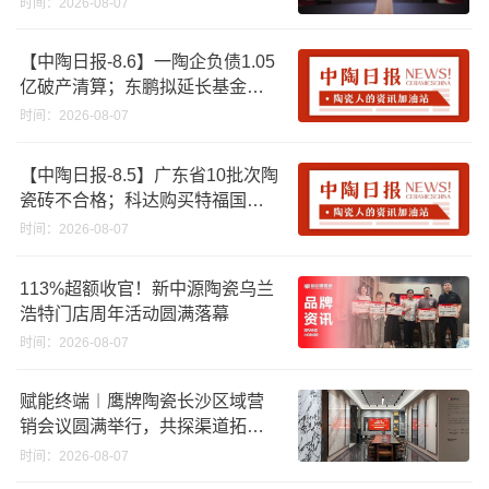
时间：2026-08-07
【中陶日报-8.6】一陶企负债1.05
亿破产清算；东鹏拟延长基金投
资期限；工信部开展建陶行业能
时间：2026-08-07
效领跑者企业推荐工作
【中陶日报-8.5】广东省10批次陶
瓷砖不合格；科达购买特福国际
股份申请未通过；蒙娜丽莎5千万
时间：2026-08-07
回购股份；建霖家居海外产能突
破18亿元
113%超额收官！新中源陶瓷乌兰
浩特门店周年活动圆满落幕
时间：2026-08-07
赋能终端︱鹰牌陶瓷长沙区域营
销会议圆满举行，共探渠道拓展
与门店升级新路径
时间：2026-08-07