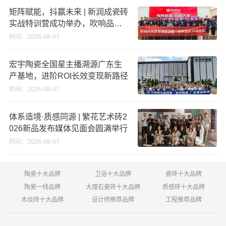
矩阵赋能，抖赢未来 | 新润成瓷砖
实战特训营成功举办，吹响品牌
秋季营销冲锋号！
时间：2026-08-07
宏宇陶瓷全国星主播溯源广东生
产基地，进阶ROI长效变现新路径
时间：2026-08-07
体系造境·质感同源 | 繁花艺术砖2
026新品发布媒体见面会圆满举行
时间：2026-08-07
陶瓷十大品牌
卫浴十大品牌
瓷砖十大品牌
陶瓷一线品牌
大理石瓷砖十大品牌
质感砖十大品牌
木纹砖十大品牌
设计师推荐品牌
工程推荐品牌