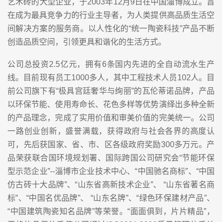
艺术砖的大型企业，于2003年12月9日在中国淄博成立。旨
在成为最具竞争力的行业主导者，为人类提供高品质生活空
间解决方案的服务商。以人性化的“统一陶瓷科技”产品不断
创造品质空间，引领更具和谐化的生活方式。
公司总投资2.5亿元，拥有6条国内先进的全自动流水生产
线。目前现有员工1000多人，其中工程技术人员102人。目
前公司旗下有“极具宫廷奢华与绚丽”的瓦伦蒂诺品牌，产品
以环保节能、使用寿命长、花色多样等优势演绎出多种全新
的产品理念，完成了实用价值和审美价值的完美统一。公司
一路创业创新，盛誉满载，获得政府与社会各界的高度认
可，先后获国家、省、市、区各级政府奖励300多万元。产
品荣获联合国环境规划署、国际跨国公司研究会“节能环保
型示范企业”--淄博市企业技术中心、“中国驰名商标”、“中国
仿古砖十大品牌”、“山东省高新技术企业”、 “山东省著名商
标”、“中国名优品牌”、 “山东名牌”、“绿色环保建材产品”、
“中国建筑陶瓷知名品牌”等荣誉。“面面俱到，片片精品”，