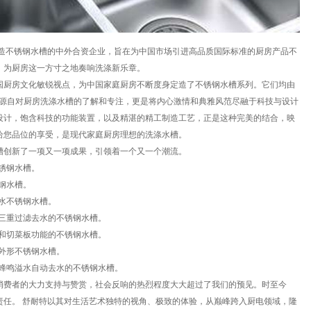
不锈钢水槽的中外合资企业，旨在为中国市场引进高品质国际标准的厨房产品不
，为厨房这一方寸之地奏响洗涤新乐章。
厨房文化敏锐视点，为中国家庭厨房不断度身定造了不锈钢水槽系列。它们均由
理念源自对厨房洗涤水槽的了解和专注，更是将内心激情和典雅风范尽融于科技与设计
设计，饱含科技的功能装置，以及精湛的精工制造工艺，正是这种完美的结合，映
给您品位的享受，是现代家庭厨房理想的洗涤水槽。
创新了一项又一项成果，引领着一个又一个潮流。
锈钢水槽。
钢水槽。
水不锈钢水槽。
三重过滤去水的不锈钢水槽。
和切菜板功能的不锈钢水槽。
外形不锈钢水槽。
蜂鸣溢水自动去水的不锈钢水槽。
费者的大力支持与赞赏，社会反响的热烈程度大大超过了我们的预见。时至今
责任。 舒耐特以其对生活艺术独特的视角、极致的体验，从巅峰跨入厨电领域，隆