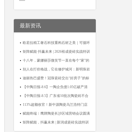
最新资讯
欧若拉精工奢石科技重构石材之美｜可循环
高纯度微晶，重新定义高端奢石原料
矩阵赋能·抖赢未来 | 2026裕成瓷砖实战特训
营圆满收官
十八年，蒙娜丽莎微笑节一直在每个“家”的
故事里
别人在打价格战，它在修护城河：新明珠岩
板的逆势密码
迪丽热巴盛赞！冠珠瓷砖交出“好房子”的标
准答卷
【中陶日报-8.6】一陶企负债1.05亿破产清
算；东鹏拟延长基金投资期限；工信部开展
【中陶日报-8.5】广东省10批次陶瓷砖不合
建陶行业能效领跑者企业推荐工作
格；科达购买特福国际股份申请未通过；蒙
113%超额收官！新中源陶瓷乌兰浩特门店
娜丽莎5千万回购股份；建霖家居海外产能
周年活动圆满落幕
赋能终端︱鹰牌陶瓷长沙区域营销会议圆满
突破18亿元
举行，共探渠道拓展与门店升级新路径
矩阵赋能，抖赢未来 | 新润成瓷砖实战特训
营成功举办，吹响品牌秋季营销冲锋号！