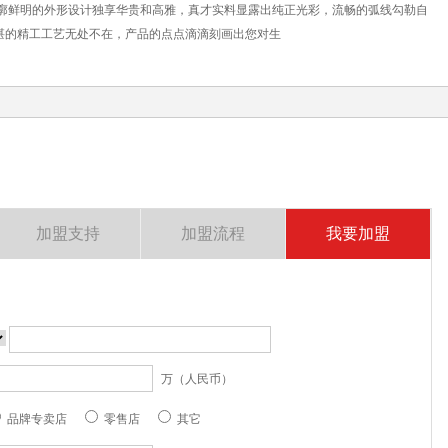
轮廓鲜明的外形设计独享华贵和高雅，真才实料显露出纯正光彩，流畅的弧线勾勒自
湛的精工工艺无处不在，产品的点点滴滴刻画出您对生
加盟支持
加盟流程
我要加盟
万（人民币）
品牌专卖店
零售店
其它