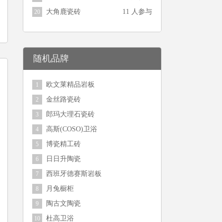
大角鹿瓷砖
11 人参与
20
随机品牌
欧文莱精品岩板
1
金丝路瓷砖
2
郎玛大理石瓷砖
3
高斯(COSO)卫浴
4
博瓷精工砖
5
日日升陶瓷
6
西班牙德赛斯岩板
7
月兔橱柜
8
陶古文陶瓷
9
杜高卫浴
10