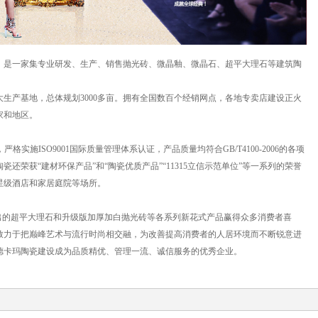
，是一家集专业研发、生产、销售抛光砖、微晶釉、微晶石、超平大理石等建筑陶
生产基地，总体规划3000多亩。拥有全国数百个经销网点，各地专卖店建设正火
家和地区。
施ISO9001国际质量管理体系认证，产品质量均符合GB/T4100-2006的各项
荣获“建材环保产品”和“陶瓷优质产品”“11315立信示范单位”等一系列的荣誉
星级酒店和家居庭院等场所。
出的超平大理石和升级版加厚加白抛光砖等各系列新花式产品赢得众多消费者喜
致力于把巅峰艺术与流行时尚相交融，为改善提高消费者的人居环境而不断锐意进
德卡玛陶瓷建设成为品质精优、管理一流、诚信服务的优秀企业。