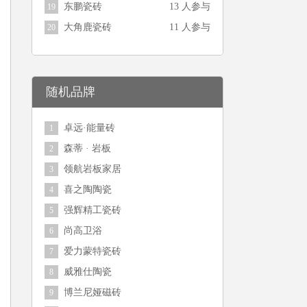
东鹏瓷砖
13 人参与
19
大角鹿瓷砖
11 人参与
20
随机品牌
卓远·能量砖
1
森蒂 · 岩板
2
领航岩板家居
3
喜之陶陶瓷
4
强辉精工瓷砖
5
尚高卫浴
6
爱力蒙特瓷砖
7
威雅仕陶瓷
8
博兰尼娅磁砖
9