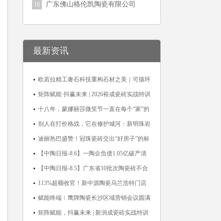
广东佛山格伦凯陶瓷有限公司
10
最新资讯
欧若拉精工奢石科技重构石材之美｜可循环
高纯度微晶，重新定义高端奢石原料
矩阵赋能·抖赢未来 | 2026裕成瓷砖实战特训
营圆满收官
十八年，蒙娜丽莎微笑节一直在每个“家”的
故事里
别人在打价格战，它在修护城河：新明珠岩
板的逆势密码
迪丽热巴盛赞！冠珠瓷砖交出“好房子”的标
准答卷
【中陶日报-8.6】一陶企负债1.05亿破产清
算；东鹏拟延长基金投资期限；工信部开展
【中陶日报-8.5】广东省10批次陶瓷砖不合
建陶行业能效领跑者企业推荐工作
格；科达购买特福国际股份申请未通过；蒙
113%超额收官！新中源陶瓷乌兰浩特门店
娜丽莎5千万回购股份；建霖家居海外产能
周年活动圆满落幕
赋能终端︱鹰牌陶瓷长沙区域营销会议圆满
突破18亿元
举行，共探渠道拓展与门店升级新路径
矩阵赋能，抖赢未来 | 新润成瓷砖实战特训