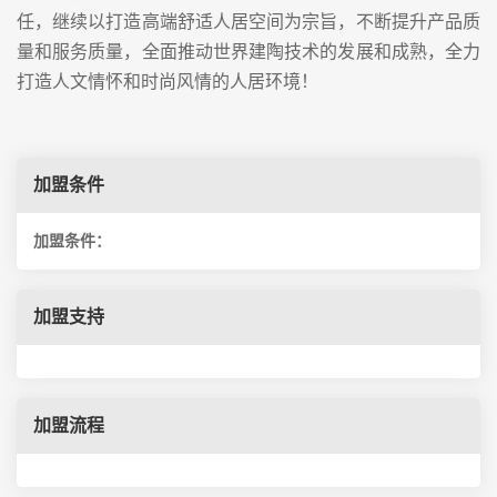
任，继续以打造高端舒适人居空间为宗旨，不断提升产品质
量和服务质量，全面推动世界建陶技术的发展和成熟，全力
打造人文情怀和时尚风情的人居环境！
加盟条件
加盟条件：
加盟支持
加盟流程