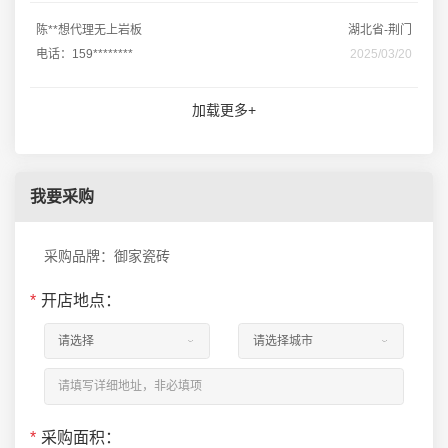
陈**想代理无上岩板
湖北省-荆门
电话：159********
2025/03/20
加载更多+
我要采购
采购品牌：御家瓷砖
*
开店地点：
*
采购面积：