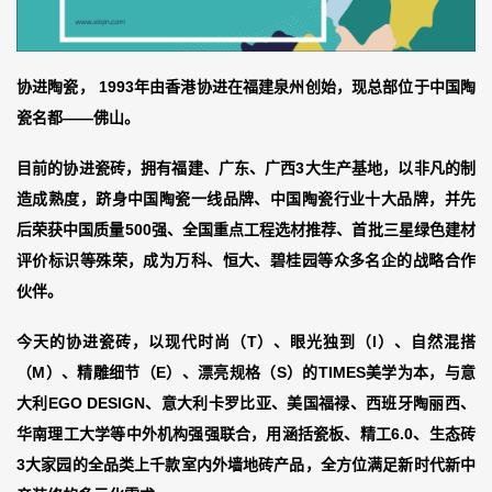
协进陶瓷，
1993
年由香港协进在福建泉州创始，现总部位于中国陶
瓷名都——佛山。
目前的协进瓷砖，拥有福建、广东、广西
3
大生产基地，以非凡的制
造成熟度，跻身中国陶瓷一线品牌、中国陶瓷行业十大品牌，并先
后荣获中国质量
500
强、全国重点工程选材推荐、首批三星绿色建材
评价标识等殊荣，成为万科、恒大、碧桂园等众多名企的战略合作
伙伴。
今天的协进瓷砖，以现代时尚（
T
）、眼光独到（
I
）、自然混搭
（
M
）、精雕细节（
E
）、漂亮规格（
S
）的
TIMES
美学为本，与意
大利
EGO DESIGN
、意大利卡罗比亚、美国福禄、西班牙陶丽西、
华南理工大学等中外机构强强联合，用涵括瓷板、精工
6.0
、生态砖
3
大家园的全品类上千款室内外墙地砖产品，全方位满足新时代新中