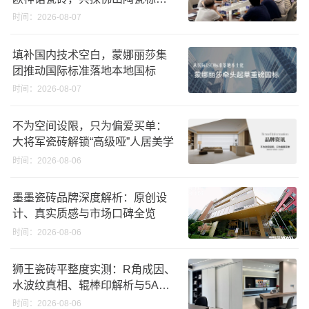
化发展新路径
时间：2026-08-07
填补国内技术空白，蒙娜丽莎集
团推动国际标准落地本地国标
时间：2026-08-07
不为空间设限，只为偏爱买单：
大将军瓷砖解锁“高级哑”人居美学
时间：2026-08-06
墨墨瓷砖品牌深度解析：原创设
计、真实质感与市场口碑全览
时间：2026-08-06
狮王瓷砖平整度实测：R角成因、
水波纹真相、辊棒印解析与5A标
准选购指南
时间：2026-08-06