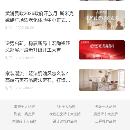
黄浦民政2026政府开放月| 斯米克
磁砖广场适老化体验中心正式亮
相
时间：2026-08-06
逆势启新，稳赢新局｜宏陶瓷砖
总部展厅焕新升级开工大吉
时间：2026-08-05
家装潮流｜轻法奶油风怎么装？
高端石英石品牌法萨石，打造质
感橱柜台面
时间：2026-08-05
陶瓷十大品牌
卫浴十大品牌
瓷砖十大品牌
陶瓷一线品牌
大理石瓷砖十大品牌
质感砖十大品牌
木纹砖十大品牌
设计师推荐品牌
工程推荐品牌