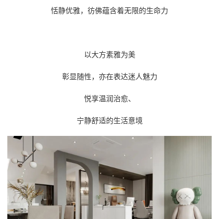
恬静优雅，彷佛蕴含着无限的生命力
以大方素雅为美
彰显随性，亦在表达迷人魅力
悦享温润治愈、
宁静舒适的生活意境