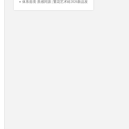
阶ROI长效变现新路径
体系造境·质感同源 | 繁花艺术砖2026新品发
布媒体见面会圆满举行