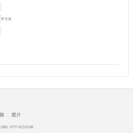
平方米
频
图片
 0757-82532106