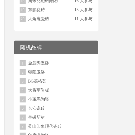
斯米克磁砖|岩板
16 人参与
18
东鹏瓷砖
13 人参与
19
大角鹿瓷砖
11 人参与
20
随机品牌
金意陶瓷砖
1
朝阳卫浴
2
BG葆格荟
3
大将军岩板
4
小羅馬陶瓷
5
长安瓷砖
6
皇磁新材
7
蓝山印象现代瓷砖
8