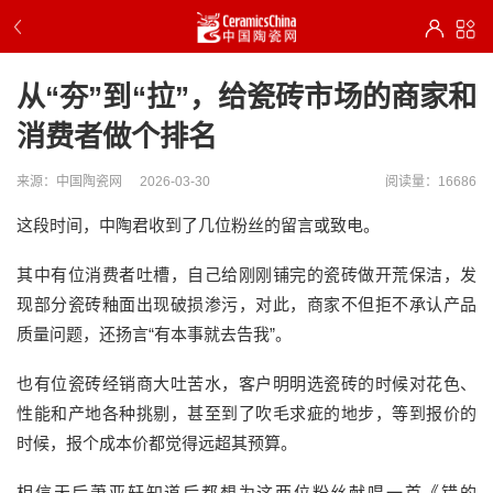
从“夯”到“拉”，给瓷砖市场的商家和
消费者做个排名
来源：中国陶瓷网
2026-03-30
阅读量：16686
这段时间，中陶君收到了几位粉丝的留言或致电。
其中有位消费者吐槽，自己给刚刚铺完的瓷砖做开荒保洁，发
现部分瓷砖釉面出现破损渗污，对此，商家不但拒不承认产品
质量问题，还扬言“有本事就去告我”。
也有位瓷砖经销商大吐苦水，客户明明选瓷砖的时候对花色、
性能和产地各种挑剔，甚至到了吹毛求疵的地步，等到报价的
时候，报个成本价都觉得远超其预算。
相信天后萧亚轩知道后都想为这两位粉丝献唱一首《错的