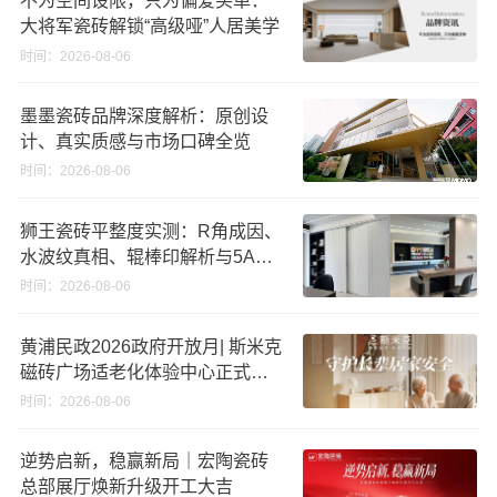
不为空间设限，只为偏爱买单：
大将军瓷砖解锁“高级哑”人居美学
时间：2026-08-06
墨墨瓷砖品牌深度解析：原创设
计、真实质感与市场口碑全览
时间：2026-08-06
狮王瓷砖平整度实测：R角成因、
水波纹真相、辊棒印解析与5A标
准选购指南
时间：2026-08-06
黄浦民政2026政府开放月| 斯米克
磁砖广场适老化体验中心正式亮
相
时间：2026-08-06
逆势启新，稳赢新局｜宏陶瓷砖
总部展厅焕新升级开工大吉