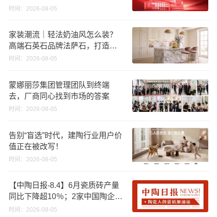
时间：2026-08-05
家装潮流｜轻法奶油风怎么装？
高端石英石品牌法萨石，打造质
感橱柜台面
时间：2026-08-05
蒙娜丽莎集团管理团队到终端
去，厂商同心找到市场的答案
时间：2026-08-05
告别“盲选”时代，建陶行业用户价
值正在被改写！
时间：2026-08-05
【中陶日报-8.4】6月瓷质砖产量
同比下降超10％；2家中国陶企亮
相马来西亚ARCHIDEX 2026石材
时间：2026-08-05