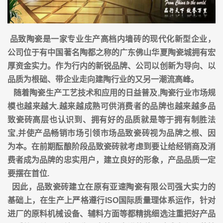
品致陶瓷是一家专业生产高档内墙砖的现代化新型企业，
公司位于有中国著名陶都之称的广东佛山华夏陶瓷城拥有宏
厚资金实力。作为行内的新锐品牌、公司以创新为导向、以
品质为根础、带企业走向建陶行业的又另一潮流高峰。
随着陶瓷生产工艺技术和应用的日益普及,陶瓷行业市场规
模也越来越大.越来越成熟可供消费者的品牌也越来越多品
致瓷砖高层也认识到、拥有好的品质就是等于拥有制胜法
宝,并使产品畅销市场引领市场品致瓷砖视为品牌之根、因
为本。在前期酝酿阶段品致瓷砖就考虑到要让给经销商及消
费者成为品牌的忠实用户，建立良好的形象，产品品质一定
要摆在首位.
因此，品致瓷砖建立在原有亚速陶瓷有限公司强大实力的
基础上，在生产上严格遵行ISO国际质量理体系运作，针对
进厂的原料机械设备、辅料方面等都精挑细选注重把好产品