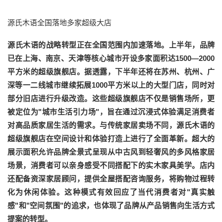
源氏木语全国落地多家超级大店
源氏木语的战略转型正在全国范围内加速落地。上半年，品牌
已在上海、南京、天津等核心城市开设多家面积达1500—2000
平方米的超级旗舰店。据透露，下半年还将在苏州、杭州、广
深等一二线城市继续拓展1000平方米以上的大型门店，同时对
部分旧店进行升级改造。这些超级旗舰店不仅是销售场所，更
被定位为"城市生活引力场"，旨在通过沉浸式体验满足消费者
对高品质家居生活的需求。与传统家居卖场不同，源氏木语的
超级旗舰店在空间设计和体验打造上进行了全面革新。超大的
展示面积允许品牌全景式呈现从中古风到轻奢风的多风格家居
场景，消费者可以亲身感受不同搭配下的实木家具美学。店内
还配备资深家居顾问，提供全屋搭配咨询服务，将购物过程转
化为休闲体验。这种模式有效回应了当代消费者对"真实触
感"和"空间氛围"的追求，也体现了品牌从产品销售向生活方式
提案的转型。