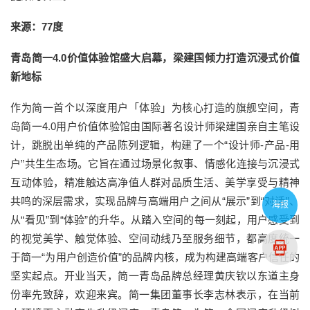
来源：77度
青岛简一4.0价值体验馆盛大启幕，梁建国倾力打造沉浸式价值
新地标
作为简一首个以深度用户「体验」为核心打造的旗舰空间，青
岛简一4.0用户价值体验馆由国际著名设计师梁建国亲自主笔设
计，跳脱出单纯的产品陈列逻辑，构建了一个“设计师-产品-用
户”共生生态场。它旨在通过场景化叙事、情感化连接与沉浸式
互动体验，精准触达高净值人群对品质生活、美学享受与精神
共鸣的深层需求，实现品牌与高端用户之间从“展示”到“对话”、
海报
从“看见”到“体验”的升华。从踏入空间的每一刻起，用户感受到
的视觉美学、触觉体验、空间动线乃至服务细节，都高度统一
于简一“为用户创造价值”的品牌内核，成为构建高端客户信任的
坚实起点。开业当天，简一青岛品牌总经理黄庆钦以东道主身
份率先致辞，欢迎来宾。简一集团董事长李志林表示，在当前