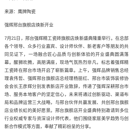
来源：鹰牌陶瓷
强辉邢台旗舰店焕新开业
7月21日，邢台强辉精工瓷砖旗舰店焕新盛典隆重举行。在总部
各个领导、众多行业嘉宾、设计师伙伴、新老客户等朋友的共
同见证下，一场融合匠心品质与创新体验的开业盛典圆满落
幕。醒狮欢腾，高朋满座，现场气氛热烈非凡，标志着强辉精
工瓷砖在邢台市场开启了崭新篇章。上午，强辉品牌销售总经
理袁伟哲、强辉邢台旗舰店总经理杨丽红、邢台市装饰装修协
会会长王彦辉分别发表新店开业致辞，传递了强辉深耕邢台市
场、服务本地客户的坚定信心，未来将通过创新驱动、渠道布
局和品牌运营三大战略，与邢台伙伴共赢发展、共创邢台旗舰
店业绩长虹的美好愿景。邢台旗舰店开业盛典特别邀请到多位
行业权威专家与资深设计师代表，他们围绕家居美学趋势与创
新合作模式等方面，奉献了精彩纷呈的分享。