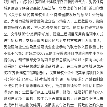
7月18日，山东省住房和城乡建设厅召开新闻通气会，对省住房
城乡建设厅联合省高级人民法院、省发改委等14部门近日印发
的《关于促进民营建筑业企业持续健康发展的意见》进行解
读。为着力破解民营建筑业企业市场准入、工程款回收、融资
贷款等核心诉求，推出21条突破性举措。硬指标打破市场壁
垒。文件明确“分类保障”机制，建设工程项目采用资格预审方式
进行招标的，支持采取国有和民营分类的方式进行入围淘汰，
民营建筑业企业及民营建筑业企业参与的联合体入围数量占比
不低于40%；对超过400万元的工程采购项目中适宜由中小企业
提供的，预留该部分采购项目预算总额的45%以上面向中小企
业采购；支持民营建筑企业品牌建设，在工程建设领域评优评
奖和“齐鲁建造”品牌遴选中，民营建筑业企业或其承揽项目入围
=比例不低于50%。针对“结算难”问题，新规要求：严禁强制企
业接受商业汇票等非现金支付，抵房偿债须经专业评估并禁止
虚高作价；全面推行施工过程结算，财政、住建部门提前介入
政府国企项目审核，竣工后不再重复审核；建设单位不得以未
完成审计为由拖欠结算，逾期需支付违约金；将政府违约失信