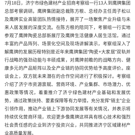
7月18日，济宁市绿色建材产业招商考察组一行13人到鹰牌集团
总部考察调研。鹰牌集团副总裁陈方根、总经办主任周子松以
及鹰牌实业高管团队热情接待，展开了一场聚焦产业升级与未
来人居发展的深度交流。在陈方根的陪同下，考察组一行实地
参观了鹰牌陶瓷总部新展厅及鹰牌生活健康人居生活馆，通过
丰富的产品阵列、场景化空间及现场讲解演示，考察组深入了
解鹰牌的发展历程特别是近年来鹰牌集团“陶瓷+大家居”双轨并
行战略的强劲动能与丰硕成果，对鹰牌前瞻的的战略方向、健
康多元的产品矩阵以及全产业链的协同优势给予高度评价。座
谈会上，双方就未来潜在的合作空间进行了积极探讨。考察组
介绍了济宁市资源禀赋、营商环境、产业集群、市场潜力、优
惠政策等情况，着重推介了济宁绿色建材产业基础和发展优
势，通过政策扶持、要素保障等有力举措，充分发挥“链主”企业
引领作用，推动产业链上下游协同发展等有关情况，并表示将
持续优化营商环境，欢迎更多像鹰牌这样具有核心技术和强烈
社会责任感的企业到济宁投资兴业，共同推进济宁区域建材产
业高质量发展。