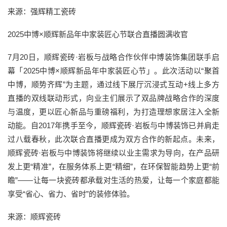
来源：强辉精工瓷砖
2025中博×顺辉新品年中家装匠心节联合直播圆满收官
7月20日，顺辉瓷砖·岩板与战略合作伙伴中博装饰集团联手启
幕「2025中博×顺辉新品年中家装匠心节」。此次活动以“聚首
中博，顺势齐辉”为主题，通过线下展厅沉浸式互动+线上多方
直播的双线联动形式，向业主们展示了双品牌战略合作的深度
与温度，更以匠心新品与重磅福利，为打造理想家居注入全新
动能。自2017年携手至今，顺辉瓷砖·岩板与中博装饰已并肩走
过八载春秋，此次联合直播更成为双方合作的新起点。未来，
顺辉瓷砖·岩板与中博装饰将继续以业主需求为导向，在产品研
发上更“精准”，在服务体系上更“精细”，在环保智能趋势上更“前
瞻”——让每一块瓷砖都承载对生活的热爱，让每一个家庭都能
享受“省心、省力、省时”的装修体验。
来源：顺辉瓷砖