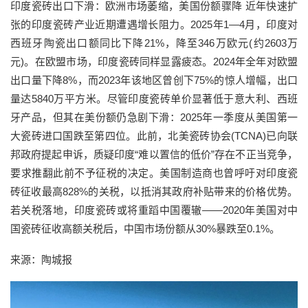
印度瓷砖出口下滑：欧洲市场萎缩，美国份额骤降 近年快速扩
张的印度瓷砖产业近期遭遇增长阻力。2025年1—4月，印度对
西班牙陶瓷出口额同比下降21%，降至346万欧元(约2603万
元)。在欧盟市场，印度瓷砖同样显露疲态。2024年全年对欧盟
出口量下降8%，而2023年该地区曾创下75%的惊人增幅，出口
量达5840万平方米。尽管印度瓷砖单价显著低于意大利、西班
牙产品，但其在美份额仍急剧下滑：2025年一季度从美国第一
大瓷砖进口国跌至第四位。此前，北美瓷砖协会(TCNA)已向联
邦政府提起申诉，质疑印度“难以置信的低价”存在不正当竞争，
要求推翻此前不予征税的决定。美国制造商也曾呼吁对印度瓷
砖征收最高828%的关税，以抵消其政府补贴带来的价格优势。
若关税落地，印度瓷砖或将重蹈中国覆辙——2020年美国对中
国瓷砖征收高额关税后，中国市场份额从30%暴跌至0.1%。
来源：陶城报