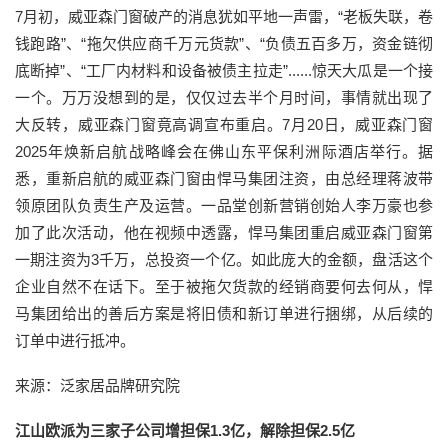
7月初，威亚森门窗破产的消息犹如平地一声雷，“老板失联，卷
钱跑路”、“拖欠供应商千万元货款”、“负债五百多万，资金链彻
底断掉”、“工厂内材料和设备被债主拉走”......惊天大瓜是一个接
一个。万万没想到的是，仅仅过去半个月时间，事情就出现了
大反转，威亚森门窗竟高调宣布重启。7月20日，威亚森门窗
2025年焕新启航战略峰会在佛山东平保利洲际酒店举行。据
悉，重新启航的威亚森门窗由悍马集团注资，由总经理蒋波带
领原团队负责生产及运营。一品堂创新营销创始人李万豪也参
加了此次活动，他在视频中透露，悍马集团重启威亚森门窗第
一期注资为3千万，总投资一个亿。如此庞大的金额，盘活这个
企业自然不在话下。至于被拖欠货款的经销商要何去何从，悍
马集团给出的善后方案是将旧债和新订单进行捆绑，从后续的
订单中进行抵冲。
来源：泛家居品牌研究院
江山欧派为三家子公司增担保1.3亿，解除担保2.5亿