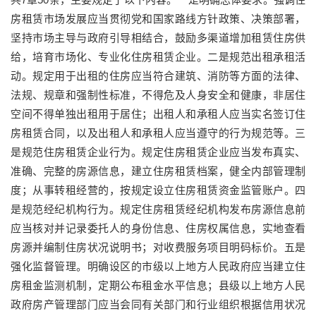
房租赁市场发展应当贯彻党和国家路线方针政策、决策部署，
坚持市场主导与政府引导相结合，鼓励多渠道增加租赁住房供
给，培育市场化、专业化住房租赁企业。二是规范出租承租活
动。规定用于出租的住房应当符合建筑、消防等方面的法律、
法规、规章和强制性标准，不得危及人身安全和健康，非居住
空间不得单独出租用于居住；出租人和承租人应当实名签订住
房租赁合同，以及出租人和承租人应当遵守的行为规范等。三
是规范住房租赁企业行为。规定住房租赁企业应当发布真实、
准确、完整的房源信息，建立住房租赁档案，健全内部管理制
度；从事转租经营的，按规定设立住房租赁资金监管账户。四
是规范经纪机构行为。规定住房租赁经纪机构发布房源信息前
应当核对并记录委托人的身份信息、住房权属信息，实地查看
房源并编制住房状况说明书；对收费服务项目明码标价。五是
强化监督管理。明确设区的市级以上地方人民政府应当建立住
房租金监测机制，定期公布租金水平信息；县级以上地方人民
政府房产管理部门应当会同有关部门和行业组织根据信用状况