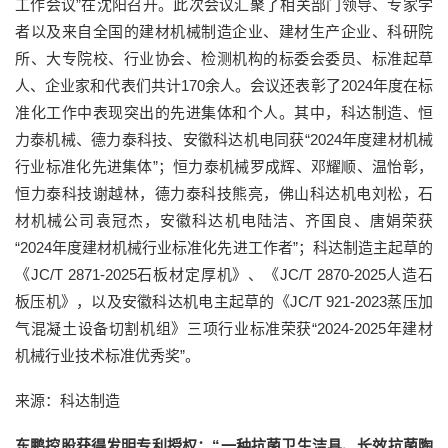
工作会议”在沈阳召开。此次会议汇聚了相关部门领导、专家学
者以及来自全国的建材机械制造企业、建材生产企业、科研院
所、大专院校、行业协会、检测机构的标委会委员、标准起草
人、企业家和代表们共计170余人。会议还表彰了2024年度在标
准化工作中表现突出的先进集体和个人。其中，科达制造、恒
力泰机械、德力泰科技、安徽科达机电同获“2024年度建材机械
行业标准化先进集体”；恒力泰机械罗成辉、邓耀顺、温怡彰，
恒力泰科技谢越林，德力泰科技熊亮，佛山科达机电刘松，石
材机械公司袁冠杰，安徽科达机电陆洁、齐国良、唐娟荣获
“2024年度建材机械行业标准化先进工作者”；科达制造主起草的
《JC/T 2871-2025石板材定厚机》、《JC/T 2870-2025人造石
板压机》，以及安徽科达机电主起草的《JC/T 921-2023蒸压加
气混凝土设备切割机组》三项行业标准荣获“2024-2025年建材
机械行业技术标准优秀奖”。
来源：科达制造
东鹏控股获得发明专利授权：“一种抗菌卫生洁具、长效抗菌陶