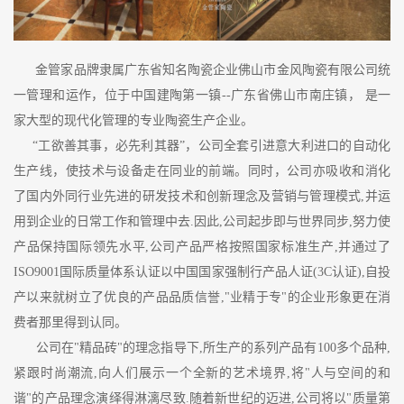
金管家品牌隶属广东省知名陶瓷企业佛山市金风陶瓷有限公司统
一管理和运作，位于中国建陶第一镇--广东省佛山市南庄镇， 是一
家大型的现代化管理的专业陶瓷生产企业。
“工欲善其事，必先利其器”，公司全套引进意大利进口的自动化
生产线，使技术与设备走在同业的前端。同时，公司亦吸收和消化
了国内外同行业先进的研发技术和创新理念及营销与管理模式,并运
用到企业的日常工作和管理中去.因此,公司起步即与世界同步,努力使
产品保持国际领先水平,公司产品严格按照国家标准生产,并通过了
ISO9001国际质量体系认证以中国国家强制行产品人证(3C认证),自投
产以来就树立了优良的产品品质信誉,"业精于专"的企业形象更在消
费者那里得到认同。
公司在"精品砖"的理念指导下,所生产的系列产品有100多个品种,
紧跟时尚潮流,向人们展示一个全新的艺术境界,将"人与空间的和
谐"的产品理念演绎得淋漓尽致.随着新世纪的迈进,公司将以"质量第