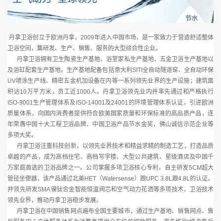
丹拿卫浴创立于欧洲丹拿，2009年进入中国市场，是一家致力于营造舒适整体
卫浴空间，集研发、生产、销售、服务的大型综合性企业。
丹拿卫浴拥有卫生陶瓷生产基地、浴室家私生产基地、五金卫浴生产基地以
及浴缸配套生产基地。生产基地配备包括意大利SITI全自动隧道窑、全自动环保
UV喷涂生产线、精密五金机加设备在内等一系列领先业界的生产设施；建筑面
积达10万平方米，员工近1000人。丹拿卫浴领先业内并率先通过和严格执行
ISO-9001生产管理体系及ISO-14001及24001的环境管理体系认证，引进欧洲
质量体系，向国内消费者提供符合欧美国家质量和环保标准的高品质产品，连
年荣膺中国十大工程卫浴品牌、中国卫浴产品节水金奖，佛山诚信示范企业等
多项大奖。
丹拿卫浴注重科技创新，以领先业界技术和精益求精的制造工艺，打造品质
卓越的产品，成为高档住宅、高档写字楼、大型公共建筑、星级酒店及中国千
万家庭首选的卫浴品牌之一。公司掌握多项卫浴核心专利，自主研发5CM超大
管径坐便器，该产品通过北美HET（Watersense）跟UPC 3.8L跟4.8L的认证。
并领先研发SMA镍钛合金智能恒温阀芯和空气动力花洒等多项技术，卫浴技术
领先业界，推动丹拿卫浴稳步发展。
丹拿卫浴在中国销售网点遍布全国主要城市，通过生产基地、销售网点、售