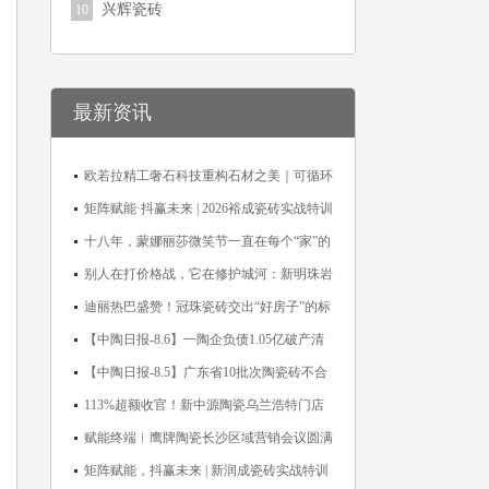
兴辉瓷砖
10
最新资讯
欧若拉精工奢石科技重构石材之美｜可循环
高纯度微晶，重新定义高端奢石原料
矩阵赋能·抖赢未来 | 2026裕成瓷砖实战特训
营圆满收官
十八年，蒙娜丽莎微笑节一直在每个“家”的
故事里
别人在打价格战，它在修护城河：新明珠岩
板的逆势密码
迪丽热巴盛赞！冠珠瓷砖交出“好房子”的标
准答卷
【中陶日报-8.6】一陶企负债1.05亿破产清
算；东鹏拟延长基金投资期限；工信部开展
【中陶日报-8.5】广东省10批次陶瓷砖不合
建陶行业能效领跑者企业推荐工作
格；科达购买特福国际股份申请未通过；蒙
113%超额收官！新中源陶瓷乌兰浩特门店
娜丽莎5千万回购股份；建霖家居海外产能
周年活动圆满落幕
赋能终端︱鹰牌陶瓷长沙区域营销会议圆满
突破18亿元
举行，共探渠道拓展与门店升级新路径
矩阵赋能，抖赢未来 | 新润成瓷砖实战特训