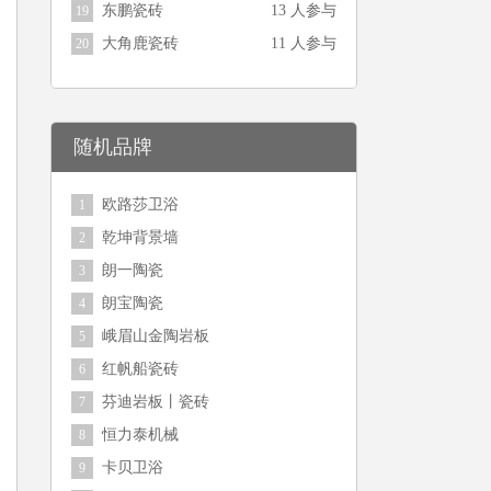
东鹏瓷砖
13 人参与
19
大角鹿瓷砖
11 人参与
20
随机品牌
欧路莎卫浴
1
乾坤背景墙
2
朗一陶瓷
3
朗宝陶瓷
4
峨眉山金陶岩板
5
红帆船瓷砖
6
芬迪岩板丨瓷砖
7
恒力泰机械
8
卡贝卫浴
9