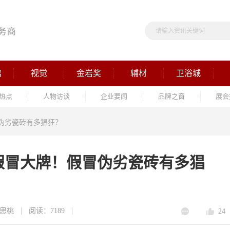
馆
视觉
金岩奖
辅材
卫浴城
热点
人物访谈
企业要闻
品牌之窗
展会
伪劣瓷砖有多猖狂？
假冒大牌！假冒伪劣瓷砖有多猖
思桃
阅读：7189
24