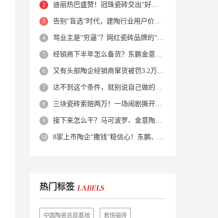
迪丽热巴盛赞！冠珠瓷砖交出“好房子”的标准答卷
告别“盲选”时代，建陶行业用户价值正在被改写！
骂业主是“穷逼”？网红瓷砖品牌的“真实面目”被揭开了！
经销商下半年怎么备货？东鹏金意陶马可波罗等10大品牌集体亮剑
又有头部陶企经销商窜货被罚3.2万！品牌区域保护岌岌可危？
达不到这个条件，就别说自己做的是质感砖！
三块瓷砖索赔两万！一场闹剧撕开了装修“碰瓷”的遮羞布
接下来怎么干？马可波罗、金意陶、蒙娜丽莎、箭牌、欧神诺、宏宇…
8家上市陶企“撒钱”稳信心！东鹏、蒙娜丽莎等启动回购增持
热门标签
中国陶瓷总部基地
君悦磁砖