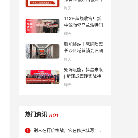
合格；科达购买特福
昨天
国际股份申请未通
113%超额收官！新
过；蒙娜丽莎5千万
中源陶瓷乌兰浩特门
回购股份；建霖家居
店周年活动圆满落幕
海外产能突破18亿元
昨天
赋能终端︱鹰牌陶瓷
长沙区域营销会议圆
满举行，共探渠道拓
昨天
展与门店升级新路径
矩阵赋能，抖赢未来
| 新润成瓷砖实战特
训营成功举办，吹响
昨天
品牌秋季营销冲锋
号！
热门资讯
别人在打价格战，它在修护城河：新明珠岩板的逆势密码