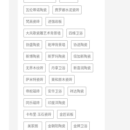
瓦伦蒂诺陶瓷
费罗娜水泥瓷砖
梵高瓷砖
进强岩板
大风歌瓷雕艺术背景墙
四维卫浴
协盛陶瓷
乾坤背景墙
协进陶瓷
新博陶瓷
新罗玛陶瓷
倍加新陶瓷
无界木纹砖
丹拿卫浴
新喜润陶瓷
萨米特瓷砖
東和原木瓷砖
帝舵磁砖
安华卫浴
祥达陶瓷
同乐磁砖
印度洋陶瓷
卡布里·玉石瓷砖
金匠岩板
美家图
金朝阳陶瓷
金牌卫浴