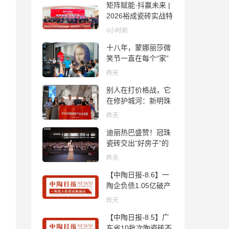
矩阵赋能·抖赢未来 |
2026裕成瓷砖实战特
训营圆满收官
6小时前
十八年，蒙娜丽莎微
笑节一直在每个“家”
的故事里
昨天
别人在打价格战，它
在修护城河：新明珠
岩板的逆势密码
昨天
迪丽热巴盛赞！冠珠
瓷砖交出“好房子”的
标准答卷
昨天
【中陶日报-8.6】一
陶企负债1.05亿破产
清算；东鹏拟延长基
昨天
金投资期限；工信部
【中陶日报-8.5】广
开展建陶行业能效领
东省10批次陶瓷砖不
跑者企业推荐工作