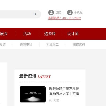
登陆
手机版
客服热线：400-115-2002
展会
活动
选瓷砖
设计师
报道
终端市场
机械化工
装修选砖
最新资讯
欧若拉精工奢石科技
重构石材之美｜可循
环高纯度微晶，重新
6小时前
定义高端奢石原料