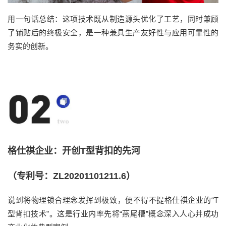
用一句话总结：
这项技术
既
从制造源头优化了工艺，同时兼顾
了铺贴后的终极安全，是一种兼具生产友好性与应用可靠性的
务实的
创新。
格仕祺企业：开创T型背扣的先河
（专利号：ZL20201101211.6）
说到
将物理锁合理念发挥到极致，
便
不得不提格仕祺企业的
“
T
型背扣技术
”
。这是行业内率先将
“
燕尾槽
”
概念深入人心并成功