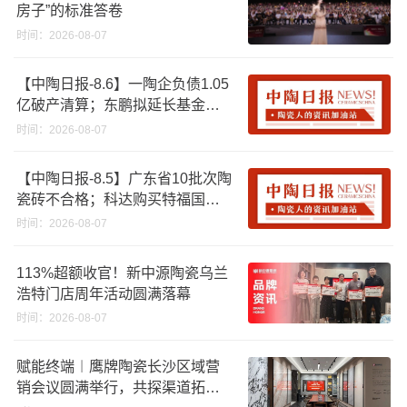
房子”的标准答卷
时间：2026-08-07
【中陶日报-8.6】一陶企负债1.05
亿破产清算；东鹏拟延长基金投
资期限；工信部开展建陶行业能
时间：2026-08-07
效领跑者企业推荐工作
【中陶日报-8.5】广东省10批次陶
瓷砖不合格；科达购买特福国际
股份申请未通过；蒙娜丽莎5千万
时间：2026-08-07
回购股份；建霖家居海外产能突
破18亿元
113%超额收官！新中源陶瓷乌兰
浩特门店周年活动圆满落幕
时间：2026-08-07
赋能终端︱鹰牌陶瓷长沙区域营
销会议圆满举行，共探渠道拓展