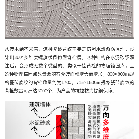
从技术结构来看，这种瓷砖背纹主要是
仿照水流漩涡原理，设
计出
360°
多维度螺旋状倒钩型背栓槽。这种结构在水泥砂浆灌
注后，会形成无数个微型的、类似干挂背栓的物理锚固点
，且
这种
物理锚固点数量
会随着瓷砖面积增大而增加，
800×800㎜
规
格瓷砖底纹的背栓数量约为
1700
，
715×1500㎜
规格瓷砖底纹的
背栓数量可高达
3000
个，为产品的
抗拉拔力
提纲
保障
。