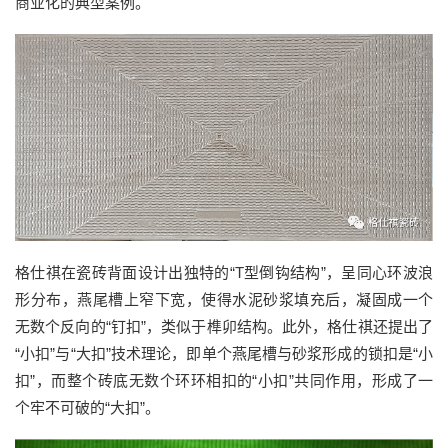
商业化的
典型案例
。
格仕祺在瓷砖背面设计出独特的
“
T
型倒钩结构
”
，呈同心环波浪
形分布
，
燕尾槽上窄下宽，使得水泥砂浆填充后，凝固成一个
无数个反向的
“
钉扣
”，类似于榫卯结构
。
此外，
格仕祺
还
提出了
“
小扣
”
与
“
大扣
”技术
理论
，即
单个燕尾槽与砂浆形成的锁扣是
“
小
扣
”
，而整个砖底无数个环环相扣的
“
小扣
”
共同作用，形成了一
个牢不可破的
“
大扣
”
。