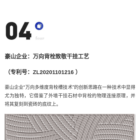
豪山企业：万向背栓致敬干挂工艺
（专利号：ZL20201101216 ）
豪山企业
“
万向多维度背栓槽技术
”的创新
思路
在一种技术中显得
尤为
独特，它借鉴了外墙干挂石材中背栓的物理连接原理，并
将其
复刻到
瓷砖的底纹上。