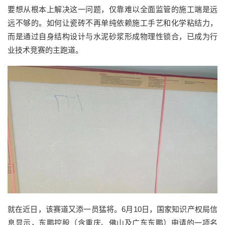
要想
从根本上解决这一
问题
，仅靠难以全面监管的施工端是远
远不够的
。如何
让瓷砖不再单纯依赖施工手艺和化学
粘结
力，
而是通过自身结构设计与水泥砂浆形成物理性锁合，已成为行
业技术竞赛的
主跑道
。
就在近日，
该
赛道又添一员
猛将
。
6
月
10
日，国家知识产权局信
息显示，东鹏控股（含重庆、佛山及广东东鹏）申请的一项名