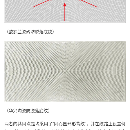
（
欧罗兰
瓷砖防脱落底纹
）
（华兴陶瓷
防脱落底纹
）
两者
的共同点是
均采用
了
“
同心圆环形背纹
”
，并在纹路上设置倒