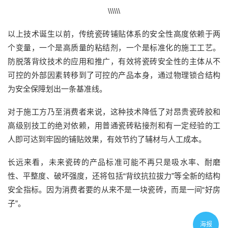
\\\\\\
以上技术诞生以前，
传统
瓷砖
铺贴体系的安全性高度依赖于两
个变量
，一个是
高质量的粘结剂
，一个是
标准化的施工工艺。
防脱落背纹技术
的应用和推广，有效
将
瓷砖
安全性的主体从不
可控的外部因素转移到了可控的产品本身
，通过
物理锁合结构
为安全保障划出一条
基准线。
对于
施工方
乃至消费者来说，这种技术
降低了对昂贵瓷砖胶和
高级别技工的绝对依赖，
用
普通
瓷砖粘接剂
和
有一定经验的
工
人即可达到
牢固的
铺贴效果，
有效节约了
辅材与人工成本。
长远来看，
未来
瓷砖的
产品标准可能不
再只
是吸水率、
耐磨
性、平整度、
破坏强度，还将包括
“
背纹抗拉拔力
”
等全新的结构
安全指标。
因为消费者要的从来不是一块瓷砖，而是一间
“好房
子”。
海报