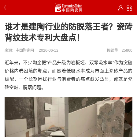
谁才是建陶行业的防脱落王者？瓷砖
背纹技术专利大盘点！
来源：中国陶瓷网
2026-06-12
阅读量：25860
近年来，
不少陶企把
“产品升级为岩板坯、双零吸水率”作为突破
价格内卷困境的靶点，而随着
低吸水率
成为市面上瓷砖产品的
标配
，一个长期困扰行业与消费者的痛点愈发凸显
，那就是
瓷
砖空鼓、脱落问题。