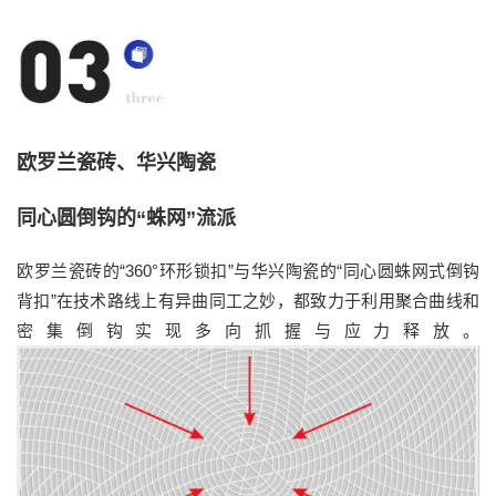
欧罗兰瓷砖、华兴陶瓷
同心圆倒钩的“蛛网”流派
欧罗兰
瓷砖
的
“
360°
环形锁扣
”
与华兴陶瓷的
“
同心圆蛛网式倒钩
背扣
”
在技术路线上有异曲同工之妙，都致力于利用聚合曲线和
密集倒钩实现多向抓握与应力释放。