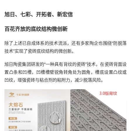
旭日、七彩、开拓者、新宏信
百花齐放的底纹结构微创新
除了上述已
自
成体系的技术流派，
还有多家陶企也围绕
“防脱落
技术”实现了瓷砖底纹结构的微创新。
旭日陶瓷集团
研发的
“
一种具有背纹的瓷砖
”技术，在瓷砖
背面设
置凸条和凹槽，凹槽槽壁锐角转角处为圆角，槽底设置凸纹或
凹纹，增强瓷砖与粘合剂的粘附力，减少脱落风险。