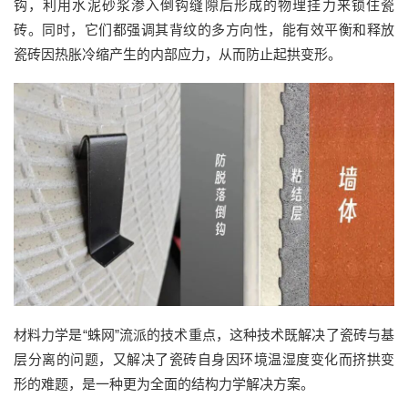
钩，利用水泥砂浆渗入倒钩缝隙后形成的物理挂力来锁住瓷
砖。同时，它们都强调其背纹的多方向性，能有效平衡和释放
瓷砖因热胀冷缩产生的内部应力，从而防止起拱变形。
材料
力学
是
“
蛛网
”
流派的技术重点，
这种技术
既解决了瓷砖与基
层分离的问题，又解决了瓷砖自身因环境温湿度变化而挤拱变
形的难题，是一种更为全面的结构力学解决方案。