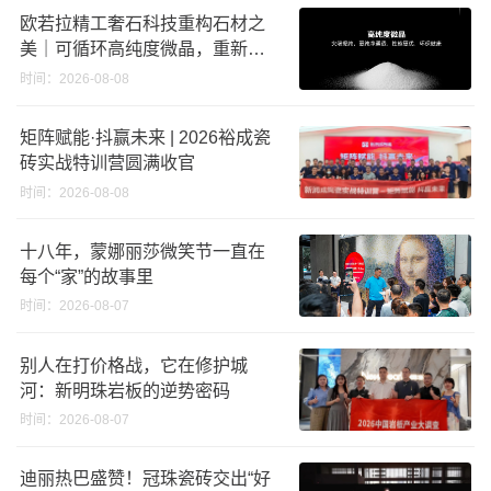
欧若拉精工奢石科技重构石材之
美｜可循环高纯度微晶，重新定
义高端奢石原料
时间：2026-08-08
矩阵赋能·抖赢未来 | 2026裕成瓷
砖实战特训营圆满收官
时间：2026-08-08
十八年，蒙娜丽莎微笑节一直在
每个“家”的故事里
时间：2026-08-07
别人在打价格战，它在修护城
河：新明珠岩板的逆势密码
时间：2026-08-07
迪丽热巴盛赞！冠珠瓷砖交出“好