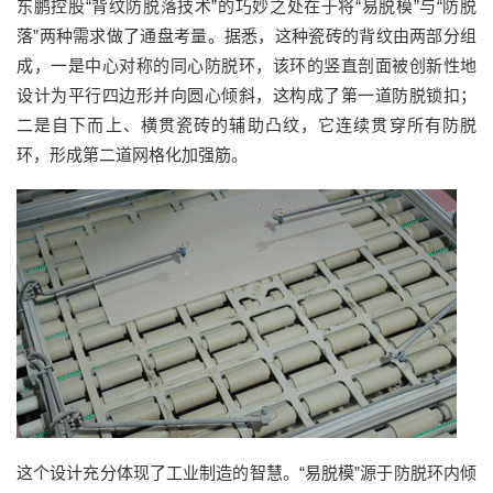
东鹏
控股
“
背纹防脱落技术
”的
巧妙之处在于将
“
易脱模
”
与
“
防脱
落
”
两种需求做了通盘考量。
据悉，这种瓷砖的
背纹由两部分组
成
，
一是中心对称的同心防脱环，该环的竖直剖面被创新性地
设计为平行四边形并向圆心倾斜，这构成了第一道防脱锁扣；
二是自下而上、横贯瓷砖的辅助凸纹，它连续贯穿所有防脱
环，形成第二道网格化加强筋。
这个设计充分体现了工业制造的智慧。
“
易脱模
”
源于防脱环内倾