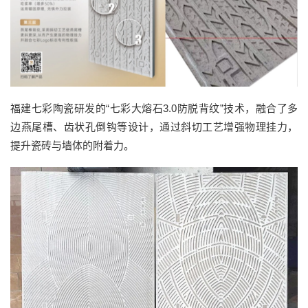
福建七彩陶瓷研发的
“
七彩大熔石
3.0
防脱背纹
”技术，
融合
了
多
边燕尾槽、齿状孔倒钩等设计，通过斜切工艺增强物理挂力，
提升瓷砖与墙体的附着力。