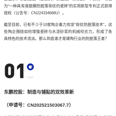
为
“
一种具有易脱模防脱落背纹的瓷砖
”
的实用新型专利正式获得
授权（公告号：
CN224334688U
）。
截至目前，已有不少于
10
家陶企着力攻坚“
背纹防脱落技术
”，这
些陶企
围绕如何增强瓷砖与水泥砂浆的机械咬合力，形成了各
具特色的技术流派。
那么到底谁才是
建陶行业的防脱落王者？
东鹏控股：制造与铺贴的双效革新
（申请号：CN202521503067.7）