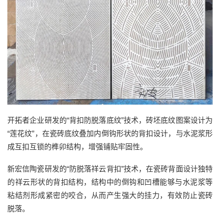
开拓者企业
研发的
“
背扣防脱落底纹
”技术，
砖坯底纹图案设计为
“莲花纹”，
在瓷砖底纹叠加内倒钩形状的背扣设计，与水泥浆形
成互扣互锁的榫卯结构，增强铺贴牢固性。
新宏信陶瓷
研发的
“
防脱落祥云背扣
”
技术
，
在瓷砖背面设计独特
的祥云形状的背扣结构，结构
中的
倒钩和凹槽能够与水泥浆等
粘结剂形成紧密的咬合
，
从而
产生强大的挂力，有效防止瓷砖
脱落。