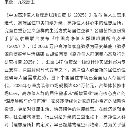
来源：九牧厨卫
《中国高净值人群理想居所白皮书（2025）》发布 当人居需求
迭代、高端居住审美持续升级，高净值人群心中的理想居所，
究竟在重新定义怎样的生活方式与居住逻辑？名雕装饰股份携
手新浪家居联合发布《中国高净值人群理想居所白皮书
（2025）》，以 206.6 万户高净值家庭数据为研究基底（数据
源自博报堂生活综研 & 胡润百富《高净值人群消费心态及行为
研究报告 2025》），汇聚 147 位资深一线设计师实战洞察为专
业支撑，深度解码时代变革之下，高净值人群全新的居住价值
逻辑与人居需求趋势。当下中国居住市场已全面迈入存量时
代，2025年存量房装修市场规模达3.34万亿元，占整体装修市
场65%，高净值人群的居住需求从“新增置业”转向核心房产的
“深度焕新与价值再造”。家装逐渐成为对家庭核心资产的战略性
投资，更是对健康生活、情感陪伴的深度经营。在经济逻辑重
构、社会结构演变、行业供给升级的三重驱动下，高净值人群
对【理想居所】的定义，早已超越物理空间堆砌，成为关乎健