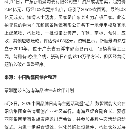
5月14日，广东新顺景陶瓷有限公司整厂资产成功拍卖，起拍价
2.64亿元，历经109次竞拍出价，吸引了20519次围观，最终以3
亿元成交。知情人士透露，买家是广东某实力岩板厂家。此次
拍卖标的物为广东新顺景陶瓷有限公司名下土地使用权及其地
上建筑物、构建物、一批设备类资产、车辆、商标、预付、应
收、其他应收账款，评估价4.08亿元。资料显示，新顺景陶瓷成
立于2010年，位于广东省云浮市郁南县南江口镇杨梅塘工业
园，曾拥有6条生产线，瓷砖日产能达18万平方米，但因经营问
题陷入破产重整程序。
来源：中国陶瓷网综合整理
蒙娜丽莎入选南海品牌生态伙伴计划
5月8日，2026中国品牌日南海主题活动暨“老店”数智赋能大会在
昭信集团金谷湾智创产业社区举行。南海品促会副会长、蒙娜
丽莎集团董事张旗康应邀出席会议，并参加品牌生态活动启动
仪式。为进一步整合资源、深化品牌建设延伸，构建长效发展