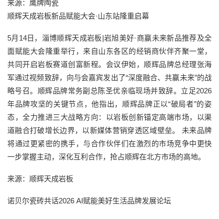
来源：鹰牌陶瓷
顺辉天成岩板新品赋能大会·山东站隆重启幕
5月14日，淄博顺辉天成岩板|岩旭美好·商赢未来新品推荐及全
面赋能大会隆重举行，来自山东各区的经销商伙伴齐聚一堂，
共同开启岩板赛道创富新程。会议伊始，顺辉品牌总经理张海
军通过视频致辞，向与会嘉宾发出了“深度融合、共赢未来”的战
略号召。顺辉品牌常务副总陈圣优亲临现场并致辞。立足2026
年品牌攻坚的关键节点，他指出，顺辉品牌正以“破局者”的姿
态，全力推进三大战略方向：以岩板创新锚定高端市场，以渠
道融合打破增长边界，以新媒体营销穿透区域壁垒。 未来品牌
将通过更紧密的携手，与合作伙伴们在激烈的市场竞争中更快
一步掌握主动，深化互利合作，抢占顺辉在北方市场的高地。
来源：顺辉天成岩板
诺贝尔瓷砖共话2026 AI赋能美好生活品牌发展论坛