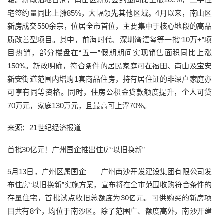
宅签约量同比上涨85%，大幅领先其他区域。4月以来，南山区
新房成交550余宗，位居全市首位，主要集中于核心地段的高品
质改善型项目。其中，前海时代、深圳湾澐玺等一批“10万+”项
目热销，部分楼盘在“五一”假期期间实现销售面积同比上涨
150%。新政明确，符合条件的居民家庭可在福田、南山及宝安
新安街道范围内增购1套商品住房，持有居住证的非深户家庭亦
可享有同等资格。同时，住房公积金贷款额度提升，个人可贷
70万元，家庭130万元，且最高可上浮70%。
来源：21世纪经济报道
首批30亿元！广州国企推出住房“以旧换新”
5月13日，广州区属国企——广州南沙开发建设集团有限公司发
布住房“以旧换新”实施方案，宣布将在全市范围收购符合条件的
存量住宅，首批试点收旧总额度为30亿元。可供购买的新房项
目共有8个，均位于南沙区。除了范围广、额度高外，南沙开建