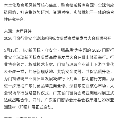
本土化及合规风控等核心痛点，整合权威智库资源与全球供应
链网络，打造集趋势研判、资源对接、实战赋能于一体的综合
性研究平台。
来源：家居经纬
2026门窗行业安全玻璃新国标宣贯暨高质量发展大会圆满召开
5月13日，以“新国标・守安全・强品质”为主题的 2026 门窗行
业安全玻璃新国标宣贯暨高质量发展大会在佛山隆重举行。行
业协会领导、权威技术专家、门窗与玻璃产业链上下游企业代
表齐聚一堂，共研新规落地、共筑安全防线、共促品质升级，
为门窗玻璃产业高质量发展凝聚行业共识、指明前行方向。为
进一步推动广东门窗品牌走向全球、深耕东南亚核心市场，大
会现场举行战略签约仪式，广东省门窗协会与亚洲建材展正式
达成战略合作。同时，广东省门窗协会常委会客厅进驻2026亚
洲建材（印尼）展正式启动。