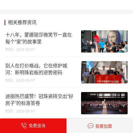
相关推荐资讯
十八年，蒙娜丽莎微笑节一直在
每个“家”的故事里
时间：2026-08-07
别人在打价格战，它在修护城
河：新明珠岩板的逆势密码
时间：2026-08-07
迪丽热巴盛赞！冠珠瓷砖交出“好
房子”的标准答卷
时间：2026-08-07
免费咨询
我要加盟
【中陶日报-8.6】一陶企负债1.05