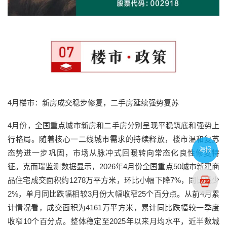
4月楼市：新房成交稳步修复，二手房延续强势复苏
4月份，全国重点城市新房和二手房分别呈现平稳筑底和强势上
行格局。随着核心一二线城市需求的持续释放，楼市温和复苏
海报
态势进一步巩固，市场从脉冲式回暖转向常态化良性修复特
征。克而瑞监测数据显示，2026年4月份全国重点50城市新建商
品住宅成交面积约1278万平方米，环比小幅下降7%，同比减少
2%，单月同比跌幅相较3月份大幅收窄25个百分点。从前4月累
计情况看，成交面积为4161万平方米，累计同比跌幅较一季度
收窄10个百分点。整体稳定至2025年以来月均水平，近半数城