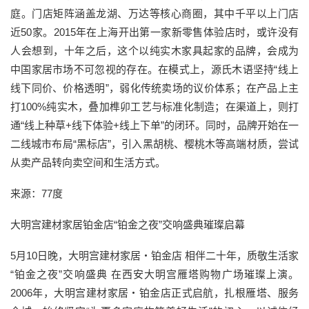
庭。门店矩阵涵盖龙湖、万达等核心商圈，其中千平以上门店
近50家。2015年在上海开出第一家新零售体验店时，或许没有
人会想到，十年之后，这个以纯实木家具起家的品牌，会成为
中国家居市场不可忽视的存在。在模式上，源氏木语坚持“线上
线下同价、价格透明”，弱化传统卖场的议价体系；在产品上主
打100%纯实木，叠加榫卯工艺与标准化制造；在渠道上，则打
通“线上种草+线下体验+线上下单”的闭环。同时，品牌开始在一
二线城市布局“黑标店”，引入黑胡桃、樱桃木等高端材质，尝试
从卖产品转向卖空间和生活方式。
来源：77度
大明宫建材家居铂金店“铂金之夜”交响盛典璀璨启幕
5月10日晚，大明宫建材家居・铂金店 相伴二十年，质敬生活家
“铂金之夜”交响盛典 在西安大明宫雁塔购物广场璀璨上演。
2006年，大明宫建材家居・铂金店正式启航，扎根雁塔、服务