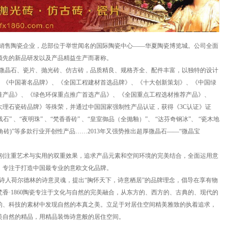
销售陶瓷企业，总部位于举世闻名的国际陶瓷中心——华夏陶瓷博览城。公司全面
领先的新品研发以及产品精益生产而著称。
微晶石、
瓷片
、
抛光砖、
仿古砖
，品质精良、规格齐全、配件丰富，以独特的设计
、《中国著名品牌》、《全国工程建材首选品牌》、《十大创新策划》、《中国绿
佳产品》、《绿色环保重点推广首选产品》、《全国重点工程选材推荐产品》、
荐大理石瓷砖品牌》等殊荣，并通过中国国家强制性产品认证，获得《3C认证》证
线石” 、“夜明珠” 、“梵香香砖” 、“皇室御品（全抛釉）”、 “达芬奇钢冰”、 “瓷木地
(八角砖)”等多款行业开创性产品……2013年又强势推出超厚微晶石——“微晶宝
别注重艺术与实用的双重效果，追求产品元素和空间环境的完美结合，全面运用意
，专注于打造中国最专业的意欧文化品牌。
诗人荷尔德林的诗意灵魂，提出“胸怀天下，诗意栖居”的品牌理念，倡导在享有物
香·
1860
陶瓷专注于文化与自然的完美融合，从东方的、西方的、古典的、现代的
的、科技的素材中发现自然的本真之美。立足于对居住空间精美雅致的执着追求，
美自然的精品，用精品装饰诗意般的居住空间。