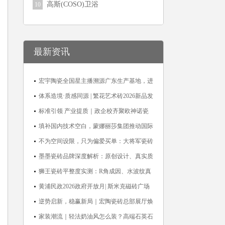
高斯(COSO)卫浴
10
最新资讯
宏宇陶瓷全国星主播溯源广东生产基地，进
阶ROI长效变现新路径
体系造境·质感同源 | 繁花艺术砖2026新品发
布媒体见面会圆满举行
标准引领 产业提质｜政企校齐聚欧神诺瓷
砖，共探佛山陶瓷标准化发展新路径
填补国内技术空白，蒙娜丽莎集团推动国际
标准落地本地国标
不为空间设限，只为偏爱买单：大将军瓷砖
解锁“高级哑”人居美学
墨墨瓷砖品牌深度解析：原创设计、真实质
感与市场口碑全览
狮王瓷砖平整度实测：R角成因、水波纹真
相、辊棒印解析与5A标准选购指南
黄浦民政2026政府开放月| 斯米克磁砖广场
适老化体验中心正式亮相
逆势启新，稳赢新局｜宏陶瓷砖总部展厅焕
新升级开工大吉
家装潮流｜轻法奶油风怎么装？高端石英石