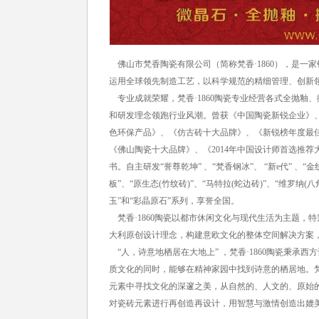
佛山市梵香陶瓷有限公司（简称梵香·
1860
），是一家
运用全球领先制造工艺，以科学规范的精细管理、创新
专业成就荣耀，梵香·
1860
陶瓷专业经营各式全抛釉、
和研发理念领跑行业风潮。曾获《中国陶瓷新锐企业》
色环保产品》、《仿古砖十大品牌》、《新锐榜年度最
《佛山陶瓷十大品牌》、《2014年中国设计师首选推
书。自主研发“誉尊乾坤” 、“梵香钢冰”、 “新e代” 、“金
板”、“原生态(竹纹砖)”、“马特拉(蛇边砖)”、“维罗纳
玉”和“彩晶原石”系列，享誉全国。
梵香·
1860
陶瓷以都市休闲文化与现代生活为主题，特
大利原创设计理念，构建意欧文化的整体空间解决方案
“人，诗意地栖居在大地上”
，梵香·
1860
陶瓷秉承西方
质文化的同时，能够在精神家园中找到诗意的栖居地。梵
元素中寻找文化的深邃之美，从自然的、人文的、原始
对瓷砖元素进行再创造再设计，用智慧与激情创造出媲