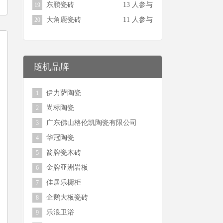
东鹏瓷砖
13 人参与
19
大角鹿瓷砖
11 人参与
20
随机品牌
伊力萨陶瓷
1
尚标陶瓷
2
广东佛山格伦凯陶瓷有限公司
3
华冠陶瓷
4
箭牌瓷木砖
5
金牌亚洲岩板
6
佳居乐橱柜
7
企鹅大板瓷砖
8
乐浪卫浴
9