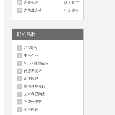
东鹏瓷砖
13 人参与
19
大角鹿瓷砖
11 人参与
20
随机品牌
CIA瓷砖
1
中冠企业
2
VEGA维加磁砖
3
佛恩斯瓷砖
4
禾康陶瓷
5
兰博基尼瓷砖
6
艾米利亚陶瓷
7
强牌光感砖
8
南冠陶瓷
9