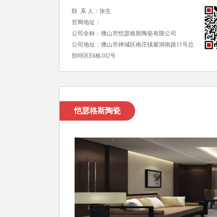
联 系 人：张生
官网地址：
公司全称：佛山市恺瑟格斯陶瓷有限公司
公司地址：佛山市禅城区南庄镇紫洞南路11号总
部特区E6栋102号
恺瑟格斯陶瓷