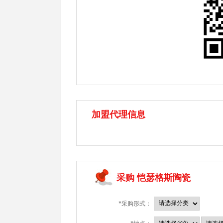
加盟代理信息
采购 恺瑟格斯陶瓷
*采购形式：