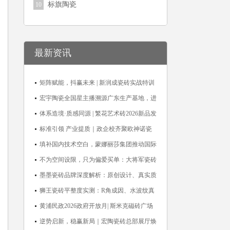
标旗陶瓷
10
最新资讯
矩阵赋能，抖赢未来 | 新润成瓷砖实战特训
营成功举办，吹响品牌秋季营销冲锋号！
宏宇陶瓷全国星主播溯源广东生产基地，进
阶ROI长效变现新路径
体系造境·质感同源 | 繁花艺术砖2026新品发
布媒体见面会圆满举行
标准引领 产业提质｜政企校齐聚欧神诺瓷
砖，共探佛山陶瓷标准化发展新路径
填补国内技术空白，蒙娜丽莎集团推动国际
标准落地本地国标
不为空间设限，只为偏爱买单：大将军瓷砖
解锁“高级哑”人居美学
墨墨瓷砖品牌深度解析：原创设计、真实质
感与市场口碑全览
狮王瓷砖平整度实测：R角成因、水波纹真
相、辊棒印解析与5A标准选购指南
黄浦民政2026政府开放月| 斯米克磁砖广场
适老化体验中心正式亮相
逆势启新，稳赢新局｜宏陶瓷砖总部展厅焕