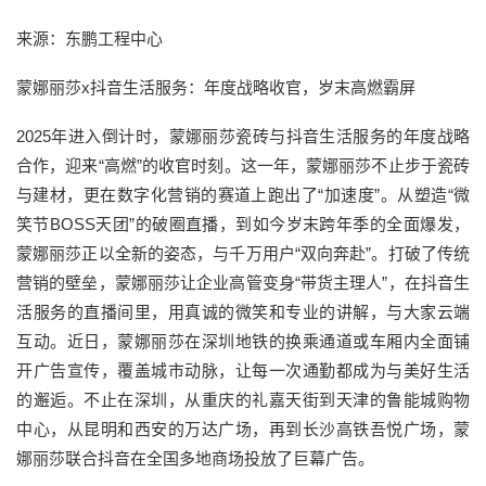
来源：东鹏工程中心
蒙娜丽莎x抖音生活服务：年度战略收官，岁末高燃霸屏
2025年进入倒计时，蒙娜丽莎瓷砖与抖音生活服务的年度战略
合作，迎来“高燃”的收官时刻。这一年，蒙娜丽莎不止步于瓷砖
与建材，更在数字化营销的赛道上跑出了“加速度”。从塑造“微
笑节BOSS天团”的破圈直播，到如今岁末跨年季的全面爆发，
蒙娜丽莎正以全新的姿态，与千万用户“双向奔赴”。打破了传统
营销的壁垒，蒙娜丽莎让企业高管变身“带货主理人”，在抖音生
活服务的直播间里，用真诚的微笑和专业的讲解，与大家云端
互动。近日，蒙娜丽莎在深圳地铁的换乘通道或车厢内全面铺
开广告宣传，覆盖城市动脉，让每一次通勤都成为与美好生活
的邂逅。不止在深圳，从重庆的礼嘉天街到天津的鲁能城购物
中心，从昆明和西安的万达广场，再到长沙高铁吾悦广场，蒙
娜丽莎联合抖音在全国多地商场投放了巨幕广告。