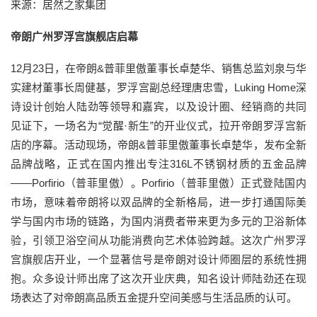
来源：居然之家集团
帝朗广州罗浮宫旗舰店启幕
12月23日，在帝朗&普菲里傲董事长卓楚华、销售总监刘泉与华
实建材董事长周健基，罗浮宫副总经理唐忠雪，Luking Home深
诗设计创始人陆劲等领导和嘉宾，以及设计圈、经销商的共同
见证下，一场名为“觉醒·新生”的开业仪式，拉开帝朗罗浮宫新
店的序幕。活动现场，帝朗&普菲里傲董事长卓楚华，发布全新
品牌战略，正式在国内推出专注316L不锈钢材质的五金品牌
——Porfirio（普菲里傲）。Porfirio（普菲里傲）正式登陆国内
市场，意味着帝朗将以双品牌的全新格局，进一步打通国际美
学与国内市场的链路，为国内消费者带来更为多元的卫浴新体
验，引领卫浴空间从功能消费向艺术体验跨越。这次广州罗浮
宫旗舰店开业，一个显著信号是帝朗对设计师圈层的系统性拥
抱。众多设计师出席了这次开业庆典，知名设计师陆劲还在现
场表达了对帝朗高品质五金提升空间美感与生活品质的认可。