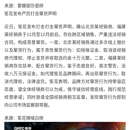
来源：蒙娜丽莎瓷砖
笙花发布严厉打击窜货声明
近日，笙花发布打击打击窜货声明，确认北京某经销商、福建
某经销商于11月至12月前后，存在跨区域销售，严重违法经销
合同，构成恶意窜货。一是，北京某经销商通过多次线上报价
以及窜货行为，属于恶性窜货行为：扣除保证金、取消该经销
商代理权、停止发货并收取违约金十万元整。二是，福建某经
销商存在挂单、配合窜货行为，鉴于态度良好，首次警告，没
收八万元保证金。如代理笙花品牌期间，再出现窜货行为，取
消代理权，法律追究。笙花表明，品牌方对窜货行为持零容忍
态度，望全体经销商引以为戒，恪守诚信经营底线，践行规范
经营承诺；同时恳请全国经销商相互监督，发现窜货行为即刻
向公司市场监察部举报。
来源：笙花微哑白砖