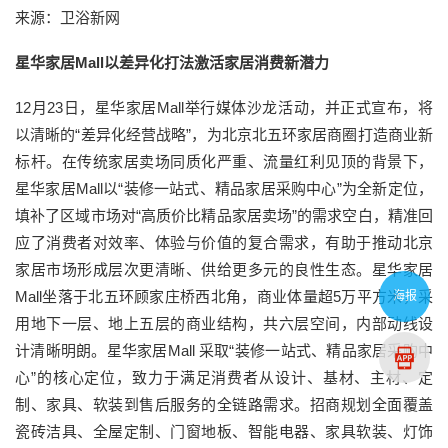
来源：卫浴新网
星华家居Mall以差异化打法激活家居消费新潜力
12月23日，星华家居Mall举行媒体沙龙活动，并正式宣布，将
以清晰的“差异化经营战略”，为北京北五环家居商圈打造商业新
标杆。在传统家居卖场同质化严重、流量红利见顶的背景下，
星华家居Mall以“装修一站式、精品家居采购中心”为全新定位，
填补了区域市场对“高质价比精品家居卖场”的需求空白，精准回
应了消费者对效率、体验与价值的复合需求，有助于推动北京
家居市场形成层次更清晰、供给更多元的良性生态。星华家居
Mall坐落于北五环顾家庄桥西北角，商业体量超5万平方米，采
海报
用地下一层、地上五层的商业结构，共六层空间，内部动线设
计清晰明朗。星华家居Mall 采取“装修一站式、精品家居采购中
心”的核心定位，致力于满足消费者从设计、基材、主材、定
制、家具、软装到售后服务的全链路需求。招商规划全面覆盖
瓷砖洁具、全屋定制、门窗地板、智能电器、家具软装、灯饰