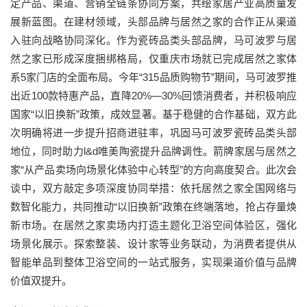
定产品、渠道、营销全链条协同方案，共绘家居产业高质量发
展新蓝图。在建材领域，头部品牌与居然之家的合作正从渠道
入驻向战略协同深化。作为瓷砖品类头部品牌，马可波罗与居
然之家已形成深度捆绑格局，仅重庆市场就已完成居然之家体
系5家门店的全面布局。今年“315品质购物节”期间，马可波罗推
出近100款特惠产品，直降20%—30%回馈消费者，并积极响应
国家“以旧换新”政策，成效显著。基于稳健的合作基础，双方此
次明确将进一步提升招商进驻率，巩固马可波罗瓷砖品类头部
地位，同时助力l&d唯美陶瓷提升品牌调性。箭牌家居与居然之
家“从产品卖场向场景化体验中心转型”的方向高度契合。此次会
谈中，双方敲定多项深度协同举措：依托居然之家全国网络与
数智化能力，共同推动“以旧换新”政策在终端落地，抢占存量焕
新市场。在居然之家卖场内打造主题化卫浴空间体验区，强化
场景化展示。探索整装、设计家等业务联动，为消费者提供从
智能单品到整体卫浴空间的一站式服务，实现渠道价值与品牌
价值双提升。