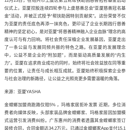
12月23日，在绍兴市上虞区第五轮帮扶助困慈善冠名基金启动
仪式上，亚厦控股连续四轮参与上虞慈善总会“亚厦慈善冠名基
金”活动，并被正式授予“帮扶助困特别贡献奖”。这份荣誉不仅
为亚厦的责任底色再添一抹亮色，更印证了企业长期践行慈善
精神的坚定初心，是对亚厦“将慈善精神融入企业血脉”理念的高
度认可与有力回响。将社会责任深植企业发展基因，亚厦走出
了一条公益与发展同频共振的特色之路。在亚厦的发展理念
中，公益不是企业的“附加题”，而是驱动高质量发展的“内生
力”。亚厦在追求商业成功的同时，始终将社会效益放在同等重
要的位置，让责任与成长相互成就。亚厦始终积极探索企业参
与社会治理的新路径，让公益之光照亮更多需要温暖的角落。
来源：亚厦YASHA
金螳螂加盟商跑路仅赔5% ，玛格家居拒补发票 近期，多位消
费者向媒体反映，头部家装品牌金螳螂家、玛格家居因加盟模
式运营引发消费纠纷。广东惠州的消费者透露其金螳螂家签订
装修合同，合同金额达34.2万元，已通过金螳螂家App支付15.1