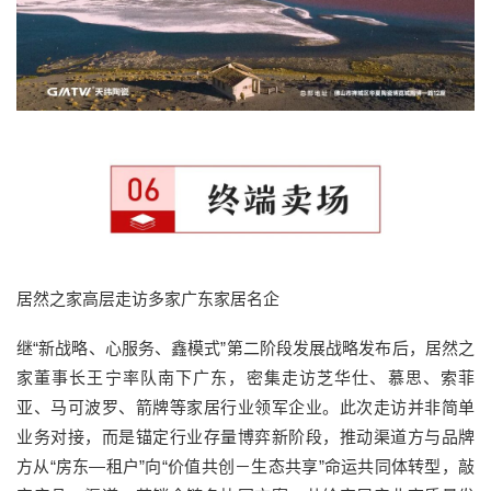
居然之家高层走访多家广东家居名企
继“新战略、心服务、鑫模式”第二阶段发展战略发布后，居然之
家董事长王宁率队南下广东，密集走访芝华仕、慕思、索菲
亚、马可波罗、箭牌等家居行业领军企业。此次走访并非简单
业务对接，而是锚定行业存量博弈新阶段，推动渠道方与品牌
方从“房东—租户”向“价值共创－生态共享”命运共同体转型，敲