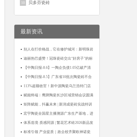
贝多芬瓷砖
10
最新资讯
别人在打价格战，它在修护城河：新明珠岩
板的逆势密码
迪丽热巴盛赞！冠珠瓷砖交出“好房子”的标
准答卷
【中陶日报-8.6】一陶企负债1.05亿破产清
算；东鹏拟延长基金投资期限；工信部开展
【中陶日报-8.5】广东省10批次陶瓷砖不合
建陶行业能效领跑者企业推荐工作
格；科达购买特福国际股份申请未通过；蒙
113%超额收官！新中源陶瓷乌兰浩特门店
娜丽莎5千万回购股份；建霖家居海外产能
周年活动圆满落幕
赋能终端︱鹰牌陶瓷长沙区域营销会议圆满
突破18亿元
举行，共探渠道拓展与门店升级新路径
矩阵赋能，抖赢未来 | 新润成瓷砖实战特训
营成功举办，吹响品牌秋季营销冲锋号！
宏宇陶瓷全国星主播溯源广东生产基地，进
阶ROI长效变现新路径
体系造境·质感同源 | 繁花艺术砖2026新品发
布媒体见面会圆满举行
标准引领 产业提质｜政企校齐聚欧神诺瓷