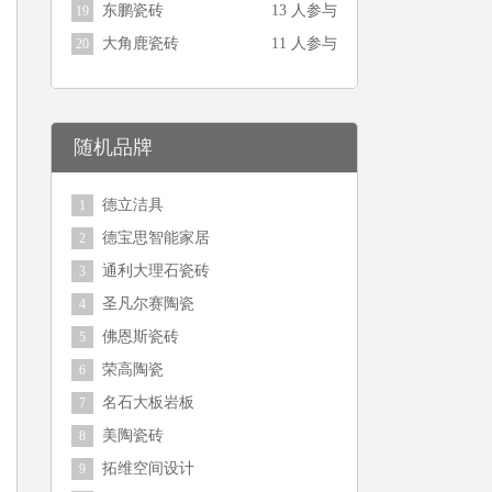
东鹏瓷砖
13 人参与
19
大角鹿瓷砖
11 人参与
20
随机品牌
德立洁具
1
德宝思智能家居
2
通利大理石瓷砖
3
圣凡尔赛陶瓷
4
佛恩斯瓷砖
5
荣高陶瓷
6
名石大板岩板
7
美陶瓷砖
8
拓维空间设计
9