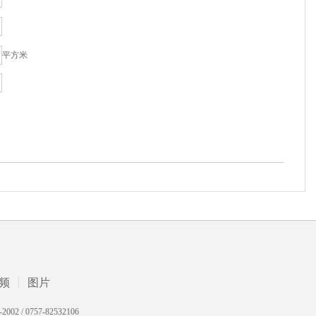
平方米
频
图片
 0757-82532106