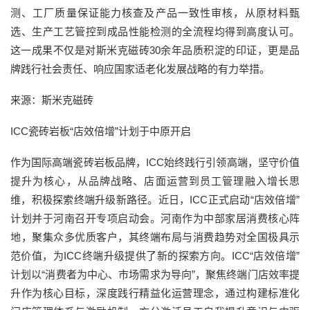
测、工厂质量保证能力核查及产品一致性审核，从原材料甄
选、生产工艺管控到成品性能检测的全流程均得到高度认可。
这一成果不仅是对斯米克磁砖30余年品质积淀的印证，更是品
牌践行社会责任、响应国家适老化发展战略的有力举措。
来源：斯米克磁砖
ICC瓷砖岩板“店效倍增”计划于中原开启
作为国际高端瓷砖岩板品牌，ICC始终践行引领高端，坚守价值
提升为核心，从品牌战略、店面运营到员工管理融入增长思
维，积极探索终端升级新路径。近日，ICC正式启动“店效倍增”
计划并于河南召开专项启动会。河南作为中部家居消费核心阵
地，聚集众多优质客户，其终端布局与消费趋势对全国极具示
范价值，为ICC终端升级提供了新的探索方向。ICC“店效倍增”
计划以“消费者为中心、市场需求为导向”，聚焦终端门店效率提
升作为核心目标，深度践行精益化运营理念，通过构建标准化