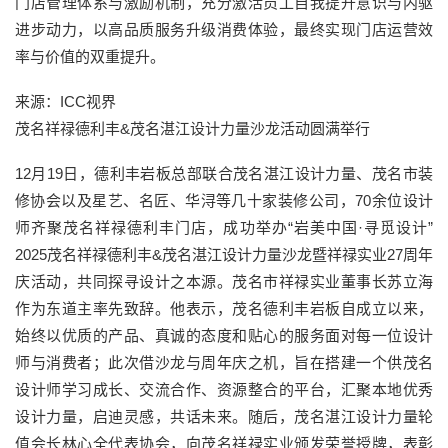
门店管理体系与激励机制，充分激活员工自我提升意识与内驱
进步动力，以高品质服务升级消费体验，最终实现门店运营效
率与价值的双重提升。
来源：ICC视界
茂名祥禄德利丰&茂名湛江设计力量沙龙活动圆满举行
12月19日，德利丰岩板总部联合茂名湛江设计力量、茂名市装
修协会以及星艺、名匠、华浔等几十家装修公司，70余位设计
师齐聚茂名祥禄德利丰门店，成功举办“岩美中国·寻觅设计”
2025茂名祥禄德利丰&茂名湛江设计力量沙龙暨祥禄实业27周年
庆活动，共同探寻设计之本源。茂名市祥禄实业董事长苏立海
作为东道主率先致辞。他表示，茂名德利丰岩板自成立以来，
始终以优质的产品、真诚的态度和贴心的服务面对每一位设计
师与消费者；此次借沙龙与周年庆之机，旨在搭建一个供茂名
设计师学习成长、交流合作、资源整合的平台，汇聚本地优秀
设计力量，启迪灵感，共话未来。随后，茂名湛江设计力量轮
值会长林心全代表协会，向茂名祥禄实业颁发荣誉授牌，表彰