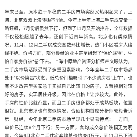
年末已至，原本趋于平稳的二手房市场突然又热闹起来了，上
海、北京双双上演“翘尾”行情。今年上半年上海二手房成交量一
路狂飙，7月份后虽然下行，但到了11月又开始抬升，全年数据
不仅轻松超越了去年，还创下近四年新高。北京也有类似情
况，11月、12月二手房成交套数环比增长，热门小区看房人络
绎不绝。价格方面，部分楼盘的业主甚至组起了“保价联盟”，生
怕自家房价被“卷”下去。上海中原地产资深分析师卢文曦认为，
二手房市场活跃受到了多重因素影响。今年全年二手房市场都
处于“以价换量”状态，低总价门槛吸引了不少购房者“上车”，也
有不少改善型买家急于卖掉自己比较旧的房子，去置换相对较
好的房子，实现居住升级，因此在价格上让步较大。此外，二
手房的性价比就凸显，而且二手房很多都处于成熟板块，位置
很好。北京市场也有类似情况，合硕机构首席分析师郭毅告诉
第一财经，今年北京二手房市场呈现几个显著特点：一方面，
单价已连续8个月下行；另一方面，套均成交总价跌幅更为明
显，今年6月北京二手住宅套均总价约380万元，到11月已下滑