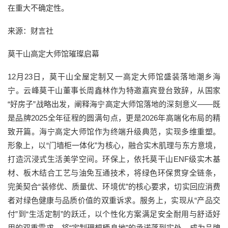
在重大不确定性。
来源：财言社
莫干山高定大师馆璀璨启幕
12月23日，莫干山全屋定制又一高定大师馆盛装落地潮乡海
宁。云峰莫干山董事长周鑫林作为特邀嘉宾登台致辞，从国家
“好房子”战略出发，阐释海宁高定大师馆落地的深刻意义——既
是品牌2025全年征程的圆满句点，更是2026年高端化布局的精
致开篇。海宁高定大师馆作为终端升级典范，实现多维重塑。
形象上，以“门墙柜一体化”为核心，融合实木肌理与东方意境，
打造沉浸式生活美学空间。环保上，依托莫干山ENF级实木基
材、板木结合工艺与油免互通技术，将绿色环保贯穿全链条，
完美契合“装修优、质量优、环境优”的核心要求，切实回应消费
者对绿色健康与品质价值的双重诉求。服务上，实现从“产品交
付”到“生活定制”的跃迁，以个性化方案满足安全耐用与舒适好
用的双重需求，将“定制理想栖息地”的承诺落到实处，成为品牌