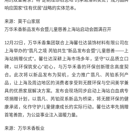
响应国家“住有优居”战略的实体范本。
来源：莫干山家居
万华禾香新品发布会暨儿童慈善上海站启动会圆满召开
12月22日，万华禾香集团联合上海馨仕达装饰材料有限公司在
上海举办的“翡凡之境 芮铂共生”新品发布会暨“儿童慈善——上
海站捐赠仪式”。馨仕达深耕上海市场多年，坚守“以品质立口
碑，以环保筑安心”初心，与万华禾香的环保创新理念高度契
合。此次将以新品发布为契机，全力推广翡凡、芮铂系列产
品，让上海及周边地区的消费者享受到无醛环保与空间美学兼
具的优质家居解决方案。发布会现场同步启动上海站白血病专
项捐赠计划，以翡凡、芮铂双系新品为桥梁，将无醛环保的健
康承诺，化作守护儿童健康成长的实际行动。馨仕达率先捐赠
首笔善款，为公益事业注入温暖力量。
来源：万华禾香板业