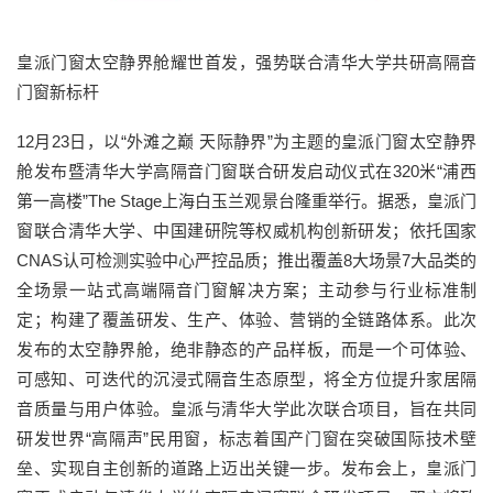
皇派门窗太空静界舱耀世首发，强势联合清华大学共研高隔音
门窗新标杆
12月23日，以“外滩之巅 天际静界”为主题的皇派门窗太空静界
舱发布暨清华大学高隔音门窗联合研发启动仪式在320米“浦西
第一高楼”The Stage上海白玉兰观景台隆重举行。据悉，皇派门
窗联合清华大学、中国建研院等权威机构创新研发；依托国家
CNAS认可检测实验中心严控品质；推出覆盖8大场景7大品类的
全场景一站式高端隔音门窗解决方案；主动参与行业标准制
定；构建了覆盖研发、生产、体验、营销的全链路体系。此次
发布的太空静界舱，绝非静态的产品样板，而是一个可体验、
可感知、可迭代的沉浸式隔音生态原型，将全方位提升家居隔
音质量与用户体验。皇派与清华大学此次联合项目，旨在共同
研发世界“高隔声”民用窗，标志着国产门窗在突破国际技术壁
垒、实现自主创新的道路上迈出关键一步。发布会上，皇派门