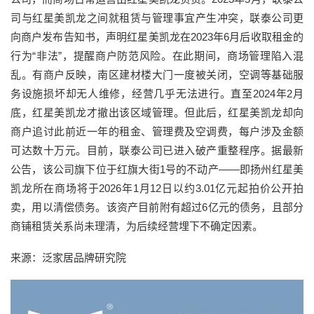
司与红星美凯龙之间就租赁与管理事宜产生冲突，联泰公司更
向商户发布告知书，声明红星美凯龙在2023年6月后收取租金的
行为“非法”，提醒商户防范风险。在此期间，商场管理陷入混
乱。有商户反映，南区建材楼大门一度被关闭，空调等基础服
务设施损坏却无人维修，经营几乎无法进行。直至2024年2月
底，红星美凯龙才撤出该区域管理。但此后，红星美凯龙却向
商户追讨此前近一年的租金、管理费及空调费，每户涉及金额
可达数十万元。目前，联泰公司已进入破产重整程序。据最新
公告，该公司旗下位于红旗大街1号的不动产——即扬州红星美
凯龙所在商场将于2026年1月12日以约3.01亿元起拍价公开拍
卖，用以清偿债务。该资产目前附有超过6亿元的债务，且部分
商铺租赁关系尚未理清，为后续经营埋下不确定因素。
来源：泛家居品牌研究院