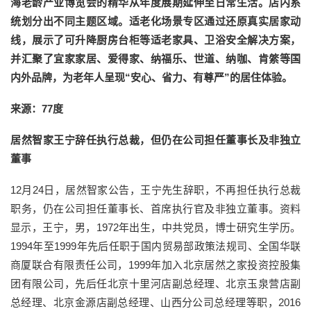
海老龄产业博览会的精华从年度展期延伸至日常生活。店内系
统划分出不同主题区域。适老化场景专区通过还原真实居家动
线，展示了可升降厨房台柜等适老家具、卫浴安全解决方案，
并汇聚了宜家家居、爱得家、纳福乐、世道、纳咖、肯綮等国
内外品牌，为老年人呈现“安心、省力、有尊严”的居住体验。
来源：77度
居然智家王宁辞任执行总裁，但仍在公司担任董事长及非独立
董事
12月24日，居然智家公告，王宁先生辞职，不再担任执行总裁
职务，仍在公司担任董事长、首席执行官及非独立董事。资料
显示，王宁，男，1972年出生，中共党员，博士研究生学历。
1994年至1999年先后任职于国内贸易部政策法规司、全国华联
商厦联合有限责任公司，1999年加入北京居然之家投资控股集
团有限公司，先后任北京十里河店副总经理、北京玉泉营店副
总经理、北京金源店副总经理、山西分公司总经理等职，2016