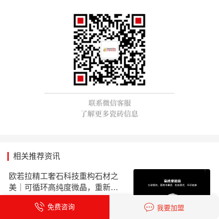
相关推荐资讯
欧若拉精工奢石科技重构石材之
美｜可循环高纯度微晶，重新定
义高端奢石原料
时间：2026-08-08
免费咨询
我要加盟