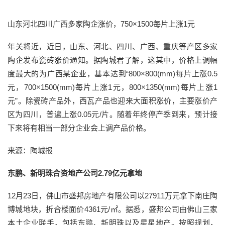
山东河北四川广西多家陶企涨价，750×1500每片上涨1元
年关将近，近日，山东、河北、四川、广西、重庆等产区多家
陶企发布瓷砖涨价通知。据陶城君了解，这其中，价格上调幅
度最大的为广西某企业，基本达到“800×800(mm)每片上涨0.5
元，700×1500(mm)每片上涨1元，800×1350(mm)每片上涨1
元”。除瓷砖产品外，西瓦产品也迎来大面积涨价，主要涨价产
区为四川，普遍上涨0.05元/片。随着年终停产季到来，预计接
下来将有相当一部分企业会上调产品价格。
来源：陶城报
东鹏、新明珠合资地产公司2.79亿元拿地
12月23日，佛山市盛邦房地产有限公司以27911万元拿下南庄陶
博城地块，折合楼面价4361元/㎡。据悉，盛邦公司由佛山三家
本土企业联手，包括东鹏、新明珠以及星星地产。按照规划，