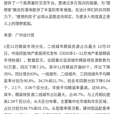
提供了一个高质量的交流平台，更通过多方观点的碰撞，为"理
想家"概念的落地提供了丰富的思考维度。在设计师们的共同努
力下，"理想的房子"必将从蓝图走向现实，为更多人构筑真正意
义上的理想家园。
来源：广州设计周
1至11月精装市场分化，二线城市精装房源占比最大 12月19
日，中指控股地产家居研究发布《2025年1—11月地产家居精装
市场快报》。数据显示，全国重点监测城市精装修房源套数为
52万套，同比下降7.1%。其中11月精装开盘80个，环比下降
35%，同比增长63%。一线城市、二线城市、三四线城市平均精
装率分别为90.8%、34.2%和11.7%，较去年同期分别下降0.54
个、2.1个、0.06个百分点。华南平均精装率最高，达56.6%。
其中，精装修房源二线城市占比最大，占48.7%，与上月相比提
高1.34个百分点；从大区分布看，主要集中在华南和华东区域，
占比分别为38.7%和31.1%。从配套率情况看，建材部品配套率