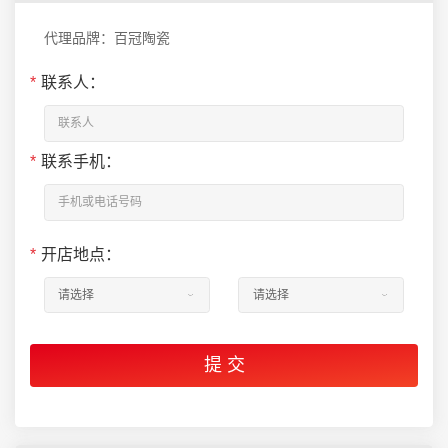
代理品牌：百冠陶瓷
*
联系人：
*
联系手机：
*
开店地点：