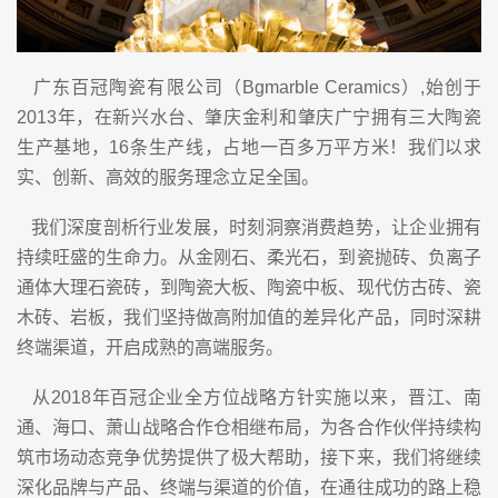
广东百冠陶瓷有限公司（Bgmarble Ceramics）,始创于
2013年，在新兴水台、肇庆金利和肇庆广宁拥有三大陶瓷
生产基地，16条生产线，占地一百多万平方米！我们以求
实、创新、高效的服务理念立足全国。
我们深度剖析行业发展，时刻洞察消费趋势，让企业拥有
持续旺盛的生命力。从金刚石、柔光石，到瓷抛砖、负离子
通体大理石瓷砖，到陶瓷大板、陶瓷中板、现代仿古砖、瓷
木砖、岩板，我们坚持做高附加值的差异化产品，同时深耕
终端渠道，开启成熟的高端服务。
从2018年百冠企业全方位战略方针实施以来，晋江、南
通、海口、萧山战略合作仓相继布局，为各合作伙伴持续构
筑市场动态竞争优势提供了极大帮助，接下来，我们将继续
深化品牌与产品、终端与渠道的价值，在通往成功的路上稳