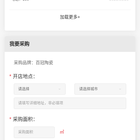
加载更多+
我要采购
采购品牌：百冠陶瓷
*
开店地点：
*
采购面积：
㎡