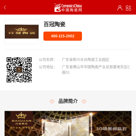
百冠陶瓷
400-115-2002
公司名称：
广东省新兴水台陶瓷工业园区
公司地址：
广东省佛山市中国陶瓷产业总部基地东区C
座01
品牌简介