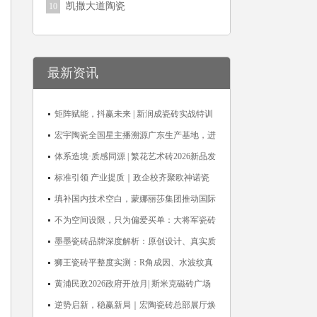
凯撒大道陶瓷
10
最新资讯
矩阵赋能，抖赢未来 | 新润成瓷砖实战特训
营成功举办，吹响品牌秋季营销冲锋号！
宏宇陶瓷全国星主播溯源广东生产基地，进
阶ROI长效变现新路径
体系造境·质感同源 | 繁花艺术砖2026新品发
布媒体见面会圆满举行
标准引领 产业提质｜政企校齐聚欧神诺瓷
砖，共探佛山陶瓷标准化发展新路径
填补国内技术空白，蒙娜丽莎集团推动国际
标准落地本地国标
不为空间设限，只为偏爱买单：大将军瓷砖
解锁“高级哑”人居美学
墨墨瓷砖品牌深度解析：原创设计、真实质
感与市场口碑全览
狮王瓷砖平整度实测：R角成因、水波纹真
相、辊棒印解析与5A标准选购指南
黄浦民政2026政府开放月| 斯米克磁砖广场
适老化体验中心正式亮相
逆势启新，稳赢新局｜宏陶瓷砖总部展厅焕