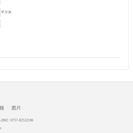
平方米
频
图片
 0757-82532106
m