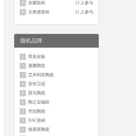
东鹏瓷砖
13 人参与
19
大角鹿瓷砖
11 人参与
20
随机品牌
简舍岩板
1
展鹏陶瓷
2
艾米利亚陶瓷
3
安华卫浴
4
西马陶瓷
5
陶之宝磁砖
6
华冠陶瓷
7
DAC瓷砖
8
格莱斯陶瓷
9