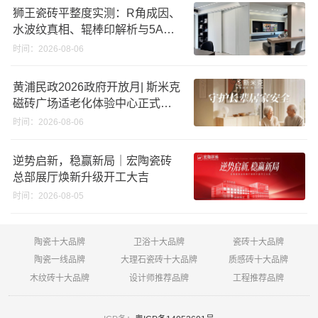
狮王瓷砖平整度实测：R角成因、
水波纹真相、辊棒印解析与5A标
准选购指南
时间：2026-08-06
黄浦民政2026政府开放月| 斯米克
磁砖广场适老化体验中心正式亮
相
时间：2026-08-06
逆势启新，稳赢新局｜宏陶瓷砖
总部展厅焕新升级开工大吉
时间：2026-08-05
陶瓷十大品牌
卫浴十大品牌
瓷砖十大品牌
陶瓷一线品牌
大理石瓷砖十大品牌
质感砖十大品牌
木纹砖十大品牌
设计师推荐品牌
工程推荐品牌