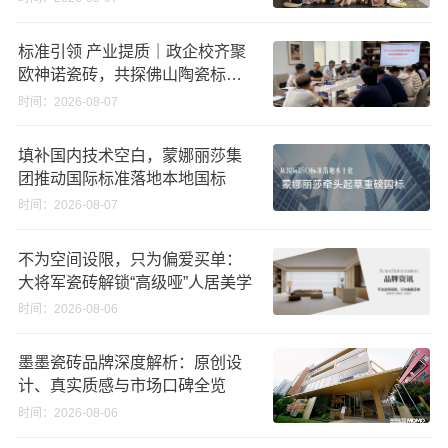
标准引领 产业提质｜政企校齐聚
欧神诺瓷砖，共探佛山陶瓷标准
化发展新路径
时间：2026-08-07
填补国内技术空白，蒙娜丽莎集
团推动国际标准落地本地国标
时间：2026-08-07
不为空间设限，只为偏爱买单：
大将军瓷砖解锁“高级哑”人居美学
时间：2026-08-06
墨墨瓷砖品牌深度解析：原创设
计、真实质感与市场口碑全览
时间：2026-08-06