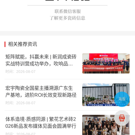
相关推荐资讯
矩阵赋能，抖赢未来 | 新润成瓷砖
实战特训营成功举办，吹响品牌
秋季营销冲锋号！
时间：2026-08-07
宏宇陶瓷全国星主播溯源广东生
产基地，进阶ROI长效变现新路径
海报
时间：2026-08-07
体系造境·质感同源 | 繁花艺术砖2
026新品发布媒体见面会圆满举行
时间：2026-08-07