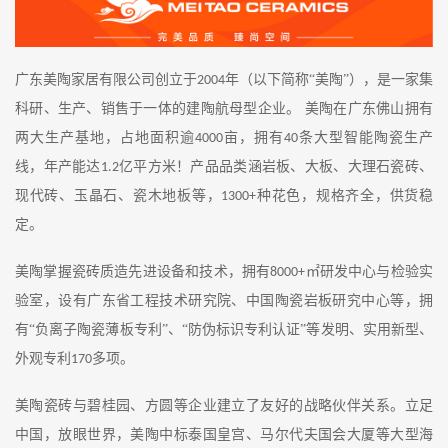
广东美陶家居有限公司创立于
年（以下简称“美陶”），是一家集
2004
科研、生产、销售于一体的建陶航母型企业。 美陶在广东佛山拥有
两大生产基地，占地面积逾
亩，拥有
条大型智能陶瓷生产
4000
40
线，年产能达
亿平方米！产品
品类
涵
岩板、
大板
、
大理石瓷砖、
1.2
现代砖、玉晶石、瓷木地板
等，
种花色，规格齐全
，
供货
稳
1300+
定
。
美陶掌握瓷砖质造先进设备和技术，拥有
㎡研发中心与检验实
8000+
验室，设有广东省工程技术研究院、中国陶瓷岩板研究中心等，拥
有“负离子陶瓷薄板专利”、“防伪标识专利认证”等发明、实用新型、
外观专利
多项。
170
美陶瓷砖与碧桂园、方圆等企业建立了友好的战略伙伴关系
。立足
中国，放眼世界，美陶
中标泰国皇宫、马尔代夫国会大厦等大型海