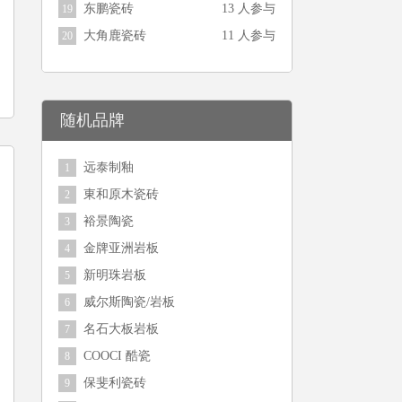
东鹏瓷砖
13 人参与
19
大角鹿瓷砖
11 人参与
20
随机品牌
远泰制釉
1
東和原木瓷砖
2
裕景陶瓷
3
金牌亚洲岩板
4
新明珠岩板
5
威尔斯陶瓷/岩板
6
名石大板岩板
7
COOCI 酷瓷
8
保斐利瓷砖
9