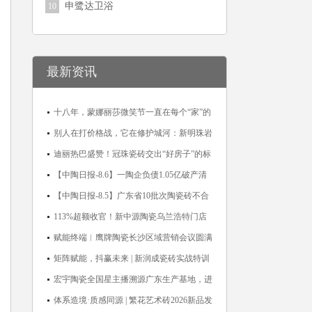
申鹭达卫浴
10
最新资讯
十八年，蒙娜丽莎微笑节一直在每个“家”的
故事里
别人在打价格战，它在修护城河：新明珠岩
板的逆势密码
迪丽热巴盛赞！冠珠瓷砖交出“好房子”的标
准答卷
【中陶日报-8.6】一陶企负债1.05亿破产清
算；东鹏拟延长基金投资期限；工信部开展
【中陶日报-8.5】广东省10批次陶瓷砖不合
建陶行业能效领跑者企业推荐工作
格；科达购买特福国际股份申请未通过；蒙
113%超额收官！新中源陶瓷乌兰浩特门店
娜丽莎5千万回购股份；建霖家居海外产能
周年活动圆满落幕
赋能终端︱鹰牌陶瓷长沙区域营销会议圆满
突破18亿元
举行，共探渠道拓展与门店升级新路径
矩阵赋能，抖赢未来 | 新润成瓷砖实战特训
营成功举办，吹响品牌秋季营销冲锋号！
宏宇陶瓷全国星主播溯源广东生产基地，进
阶ROI长效变现新路径
体系造境·质感同源 | 繁花艺术砖2026新品发