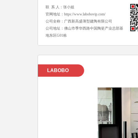
联 系 人：张小姐
官网地址：
https://www.labobovip.com/
公司全称：广西新高盛薄型建陶有限公司
公司地址：佛山市季华西路中国陶瓷产业总部基
地东区G01栋
LABOBO