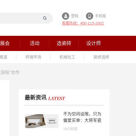
登陆
手机版
客服热线：400-115-2002
展会
活动
选瓷砖
设计师
报道
终端市场
机械化工
装修选砖
亿目标”合作
最新资讯
不为空间设限，只为
偏爱买单：大将军瓷
砖解锁“高级哑”人居
19小时前
美学