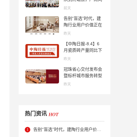
心找到市场的答案
前天
告别“盲选”时代，建
陶行业用户价值正在
被改写！
昨天
【中陶日报-8.4】6
月瓷质砖产量同比下
降超10％；2家中国
昨天
陶企亮相马来西亚
冠珠省心交付发布会
ARCHIDEX 2026石
暨标杆城市服务转型
材展；东鹏已斥资
集训会圆满举行
4852万回购股份；方
昨天
向集团出海
热门资讯
告别“盲选”时代，建陶行业用户价值正在被改写！