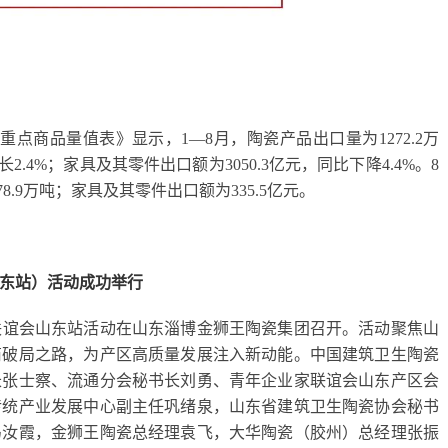
口重点商品量值表》显示，1—8月，陶瓷产品出口量为1272.2万
长2.4%；家具及其零件出口额为3050.3亿元，同比下降4.4%。8
8.9万吨；家具及其零件出口额为335.5亿元。
东站）活动成功举行
联谊会山东站活动在山东淄博金狮王陶瓷集团召开。活动聚焦山
商破局之路，为产区高质量发展注入新动能。中国建筑卫生陶瓷
长张士察、流通分会秘书长刘勇、青年企业家联谊会山东产区会
传统产业发展中心副主任巩绪泉，山东省建筑卫生陶瓷协会秘书
冯汝霞，金狮王陶瓷总经理袁飞，大华陶瓷（胶州）总经理张振