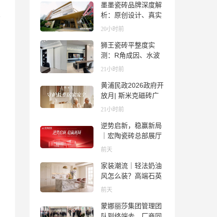
墨墨瓷砖品牌深度解
析：原创设计、真实
质感与市场口碑全览
20小时前
狮王瓷砖平整度实
测：R角成因、水波
纹真相、辊棒印解析
21小时前
与5A标准选购指南
黄浦民政2026政府开
放月| 斯米克磁砖广
场适老化体验中心正
21小时前
式亮相
逆势启新，稳赢新局
｜宏陶瓷砖总部展厅
焕新升级开工大吉
前天
家装潮流｜轻法奶油
风怎么装？高端石英
石品牌法萨石，打造
前天
质感橱柜台面
蒙娜丽莎集团管理团
队到终端去，厂商同