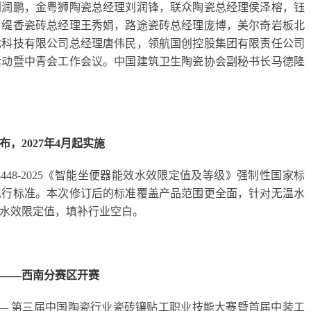
刘润鹏，金粤狮陶瓷总经理刘润锋，联众陶瓷总经理侯泽榕，钰
，缇香瓷砖总经理王秀娟，路途瓷砖总经理庞博，美尔奇岩板北
优科技有限公司总经理唐伟民，领航国创控股集团有限责任公司
活动暨中青会工作会议。中国建筑卫生陶瓷协会副秘书长马德隆
，2027年4月起实施
448-2025《智能坐便器能效水效限定值及等级》强制性国家标
代现行标准。本次修订后的标准覆盖产品范围更全面，针对无温水
水效限定值，填补行业空白。
——西南分赛区开赛
 —— 第三届中国陶瓷行业瓷砖镶贴工职业技能大赛暨首届中装工