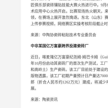
匠俱乐部瓷砖镶贴技能大赛火热进行中。9月
术应用中心火热开启。比赛现场热火朝天，
领，在赛场上展开激烈角逐。东北（山东）
上传参赛视频，网络赛区实操考核阶段截止时间
来源：中陶协瓷砖粘贴技术专业委员会
中非某国亿万富豪跨界投建瓷砖厂
近日，喀麦隆亿万富豪纪尧姆·姆巴卡姆（Guill
年10月份启动其瓷砖厂的首次生产测试，工
和高岭土）生产瓷砖。该工厂目前处于建设的最后
版物透露，该工厂初期产量预计日产量达7000
郎（折合人民币约1262万元）建成，将减
展。
来源：陶瓷资讯