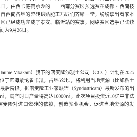
8日，由西卡德高承办的——西南分赛区预选赛在成都・西南技
来自西南各地的瓷砖镶贴能工巧匠们齐聚一堂，纷纷拿出看家本
赛区已经成功完成了泰安、临沂站的赛事。网络赛区选手已陆续
为9月26日。
aume Mbakam）旗下的喀麦隆混凝土公司（CCC）计划在2025
厂位于滨海蒙戈省卡凯，占地6公顷，将利用当地资源（比如粘土
阶段。据喀麦隆工业家联盟（Syndustricam）最新发布的出
㎡，满产时日产量将高达10000㎡。此次项目投资近10亿中非法
少喀麦隆对进口瓷砖的依赖，创造就业机会，促进当地资源的发