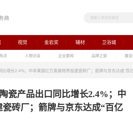
馆
视觉
金岩奖
辅材
卫浴城
热点
人物访谈
企业要闻
品牌之窗
展会
口同比增长2.4%；中非某国亿万富豪跨界投建瓷砖厂；箭牌与京东达成“百
8月陶瓷产品出口同比增长2.4%；中
建瓷砖厂；箭牌与京东达成“百亿