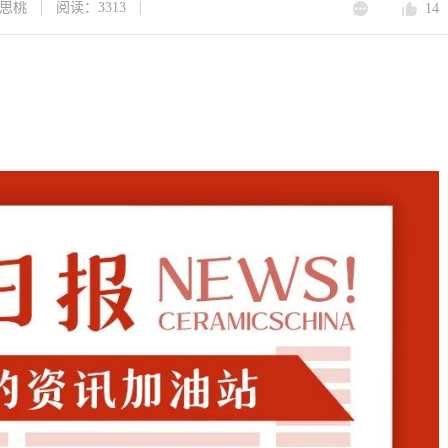
思桃
阅读：3313
14