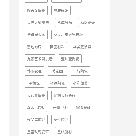
陶古文陶瓷
曼联磁砖
天纬大师陶瓷
众成名品
稳健瓷砖
浩雅居瓷砖
意大利施恩德岩板
惠达磁砖
国瓷材料
华美嘉洁具
九蒙艺术背景墙
壹加壹陶瓷
韩丽衣柜
美家图
誉辉陶瓷
圣德保
祥达陶瓷
心海伽蓝
大饰界陶瓷
企鹅大板瓷砖
森蒂 · 岩板
丹拿卫浴
懋隆瓷砖
好又美陶瓷
英伦陶瓷
皇室玫瑰瓷砖
皇磁新材