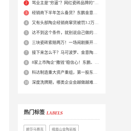
骂业主是“穷逼”？网红瓷砖品牌的“真实面目”被揭开了！
经销商下半年怎么备货？东鹏金意陶马可波罗等10大品牌集体亮剑
又有头部陶企经销商窜货被罚3.2万！品牌区域保护岌岌可危？
达不到这个条件，就别说自己做的是质感砖！
三块瓷砖索赔两万！一场闹剧撕开了装修“碰瓷”的遮羞布
接下来怎么干？马可波罗、金意陶、蒙娜丽莎、箭牌、欧神诺、宏宇…
8家上市陶企“撒钱”稳信心！东鹏、蒙娜丽莎等启动回购增持
科达制造重大资产重组，第一股东易主！
深度洗牌期，哪类企业会越做越难？哪类企业能逆势突围？
热门标签
碧莎马赛克
峨眉山金陶岩板