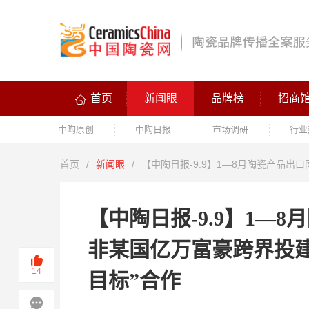
首页
新闻眼
品牌榜
招商
中陶原创
中陶日报
市场调研
行业
首页
/
新闻眼
/
【中陶日报-9.9】1—8月陶瓷产品出
【中陶日报-9.9】1—
非某国亿万富豪跨界投
14
目标”合作