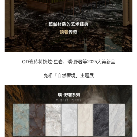
QD瓷砖将携炫·星岩、璞·野奢等2025大美新品
亮相「自然奢境」主题展