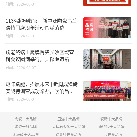
股份申请未通过；蒙娜丽莎5千万
时间：2026-08-07
回购股份；建霖家居海外产能突
破18亿元
113%超额收官！新中源陶瓷乌兰
浩特门店周年活动圆满落幕
时间：2026-08-07
赋能终端︱鹰牌陶瓷长沙区域营
销会议圆满举行，共探渠道拓展
与门店升级新路径
时间：2026-08-07
矩阵赋能，抖赢未来 | 新润成瓷砖
实战特训营成功举办，吹响品牌
秋季营销冲锋号！
时间：2026-08-07
陶瓷十大品牌
卫浴十大品牌
瓷砖十大品牌
陶瓷一线品牌
大理石瓷砖十大品牌
质感砖十大品牌
木纹砖十大品牌
设计师推荐品牌
工程推荐品牌