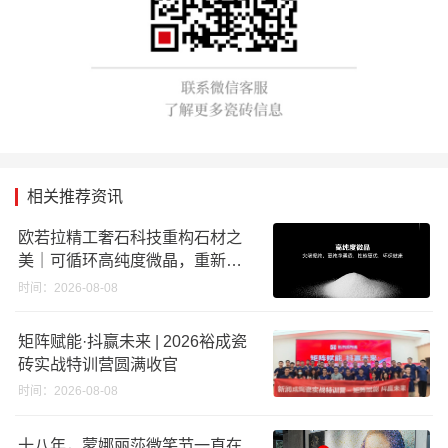
相关推荐资讯
欧若拉精工奢石科技重构石材之
美｜可循环高纯度微晶，重新定
义高端奢石原料
时间：2026-08-08
矩阵赋能·抖赢未来 | 2026裕成瓷
砖实战特训营圆满收官
时间：2026-08-08
十八年，蒙娜丽莎微笑节一直在