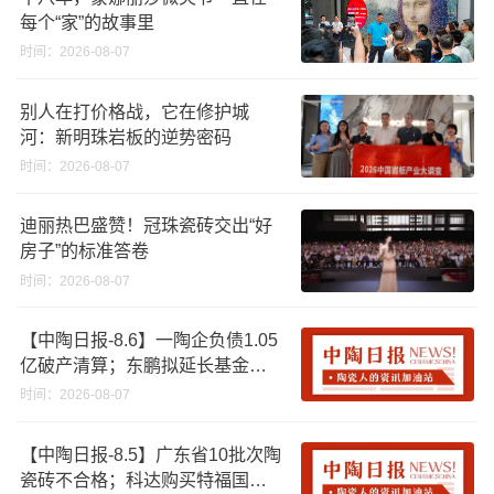
每个“家”的故事里
时间：2026-08-07
别人在打价格战，它在修护城
河：新明珠岩板的逆势密码
时间：2026-08-07
迪丽热巴盛赞！冠珠瓷砖交出“好
房子”的标准答卷
时间：2026-08-07
【中陶日报-8.6】一陶企负债1.05
亿破产清算；东鹏拟延长基金投
资期限；工信部开展建陶行业能
时间：2026-08-07
效领跑者企业推荐工作
【中陶日报-8.5】广东省10批次陶
瓷砖不合格；科达购买特福国际