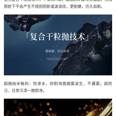
照射下不会产生不规则阴影或波浪纹，更耐磨，历久如新。
超细纳米釉料：防渗水，抑制地面细菌滋生，不藏菌；超防
污，日常污渍一擦即净。