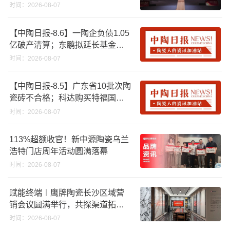
时间：2026-08-07
【中陶日报-8.6】一陶企负债1.05
亿破产清算；东鹏拟延长基金投
资期限；工信部开展建陶行业能
时间：2026-08-07
效领跑者企业推荐工作
【中陶日报-8.5】广东省10批次陶
瓷砖不合格；科达购买特福国际
股份申请未通过；蒙娜丽莎5千万
时间：2026-08-07
回购股份；建霖家居海外产能突
破18亿元
113%超额收官！新中源陶瓷乌兰
浩特门店周年活动圆满落幕
时间：2026-08-07
赋能终端︱鹰牌陶瓷长沙区域营
销会议圆满举行，共探渠道拓展
与门店升级新路径
时间：2026-08-07