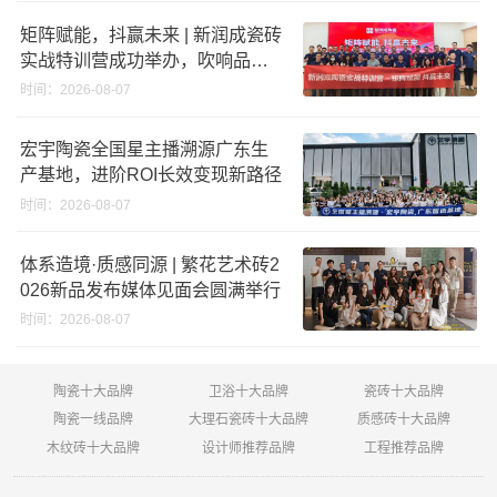
矩阵赋能，抖赢未来 | 新润成瓷砖
实战特训营成功举办，吹响品牌
秋季营销冲锋号！
时间：2026-08-07
宏宇陶瓷全国星主播溯源广东生
产基地，进阶ROI长效变现新路径
时间：2026-08-07
体系造境·质感同源 | 繁花艺术砖2
026新品发布媒体见面会圆满举行
时间：2026-08-07
陶瓷十大品牌
卫浴十大品牌
瓷砖十大品牌
陶瓷一线品牌
大理石瓷砖十大品牌
质感砖十大品牌
木纹砖十大品牌
设计师推荐品牌
工程推荐品牌