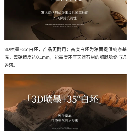
3D喷墨+35°白坯，产品更耐用；高度白坯为釉面提供纯净基
底，瓷砖精度达0.1mm，能高度还原天然石材的细腻脉络与通
透感。