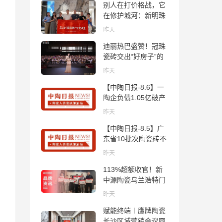
别人在打价格战，它
在修护城河：新明珠
岩板的逆势密码
昨天
迪丽热巴盛赞！冠珠
瓷砖交出“好房子”的
标准答卷
昨天
【中陶日报-8.6】一
陶企负债1.05亿破产
清算；东鹏拟延长基
昨天
金投资期限；工信部
【中陶日报-8.5】广
开展建陶行业能效领
东省10批次陶瓷砖不
跑者企业推荐工作
合格；科达购买特福
昨天
国际股份申请未通
113%超额收官！新
过；蒙娜丽莎5千万
中源陶瓷乌兰浩特门
回购股份；建霖家居
店周年活动圆满落幕
海外产能突破18亿元
昨天
赋能终端︱鹰牌陶瓷
长沙区域营销会议圆