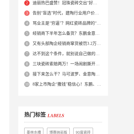
迪丽热巴盛赞！冠珠瓷砖交出“好房子”的标准答卷
告别“盲选”时代，建陶行业用户价值正在被改写！
骂业主是“穷逼”？网红瓷砖品牌的“真实面目”被揭开了！
经销商下半年怎么备货？东鹏金意陶马可波罗等10大品牌集体亮剑
又有头部陶企经销商窜货被罚3.2万！品牌区域保护岌岌可危？
达不到这个条件，就别说自己做的是质感砖！
三块瓷砖索赔两万！一场闹剧撕开了装修“碰瓷”的遮羞布
接下来怎么干？马可波罗、金意陶、蒙娜丽莎、箭牌、欧神诺、宏宇…
8家上市陶企“撒钱”稳信心！东鹏、蒙娜丽莎等启动回购增持
热门标签
墨林水槽
博赛纳岩板
90度瓷砖