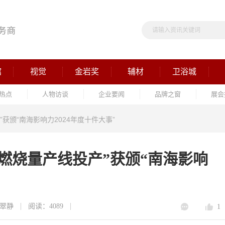
馆
视觉
金岩奖
辅材
卫浴城
热点
人物访谈
企业要闻
品牌之窗
展会
获颁“南海影响力2024年度十件大事”
燃烧量产线投产”获颁“南海影响
翠静
阅读：4089
1