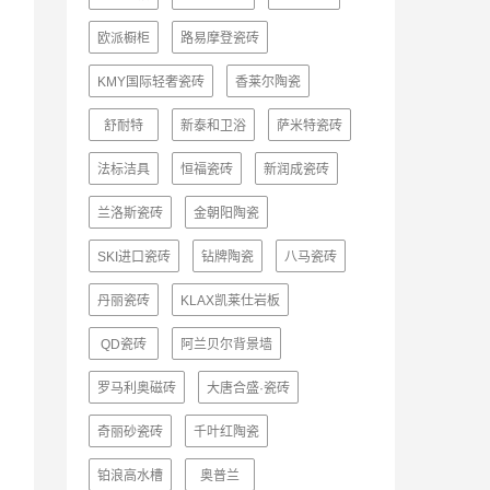
欧派橱柜
路易摩登瓷砖
KMY国际轻奢瓷砖
香莱尔陶瓷
舒耐特
新泰和卫浴
萨米特瓷砖
法标洁具
恒福瓷砖
新润成瓷砖
兰洛斯瓷砖
金朝阳陶瓷
SKI进口瓷砖
钻牌陶瓷
八马瓷砖
丹丽瓷砖
KLAX凯莱仕岩板
QD瓷砖
阿兰贝尔背景墙
罗马利奥磁砖
大唐合盛·瓷砖
奇丽砂瓷砖
千叶红陶瓷
铂浪高水槽
奥普兰