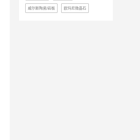
威尔斯陶瓷/岩板
欧玛尼微晶石