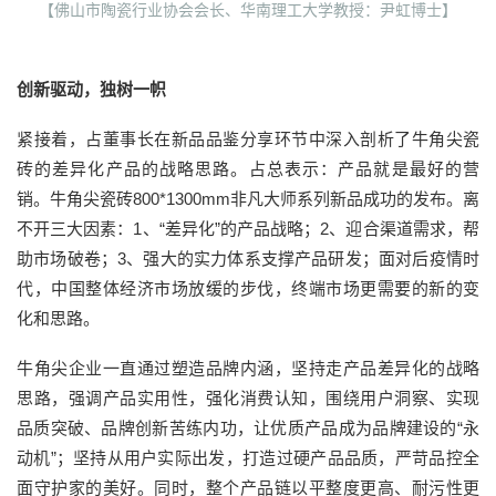
【佛山市陶瓷行业协会会长、华南理工大学教授：尹虹博士】
创新驱动，独树一帜
紧接着，占董事长在新品品鉴分享环节中深入剖析了牛角尖瓷
砖的差异化产品的战略思路。占总表示：产品就是最好的营
销。牛角尖瓷砖800*1300mm非凡大师系列新品成功的发布。离
不开三大因素：1、“差异化”的产品战略；2、迎合渠道需求，帮
助市场破卷；3、强大的实力体系支撑产品研发；面对后疫情时
代，中国整体经济市场放缓的步伐，终端市场更需要的新的变
化和思路。
牛角尖企业一直通过塑造品牌内涵，坚持走产品差异化的战略
思路，强调产品实用性，强化消费认知，围绕用户洞察、实现
品质突破、品牌创新苦练内功，让优质产品成为品牌建设的“永
动机”；坚持从用户实际出发，打造过硬产品品质，严苛品控全
面守护家的美好。同时，整个产品链以平整度更高、耐污性更