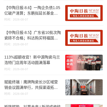
【中陶日报-8.6】一陶企负债1.05
亿破产清算；东鹏拟延长基金投
资期限；工信部开展建陶行业能
时间：2026-08-07
效领跑者企业推荐工作
【中陶日报-8.5】广东省10批次陶
瓷砖不合格；科达购买特福国际
股份申请未通过；蒙娜丽莎5千万
时间：2026-08-07
回购股份；建霖家居海外产能突
破18亿元
113%超额收官！新中源陶瓷乌兰
浩特门店周年活动圆满落幕
时间：2026-08-07
赋能终端︱鹰牌陶瓷长沙区域营
销会议圆满举行，共探渠道拓展
与门店升级新路径
时间：2026-08-07
矩阵赋能，抖赢未来 | 新润成瓷砖