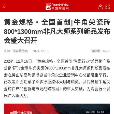
黄金规格・全国首创|牛角尖瓷砖
800*1300mm非凡大师系列新品发布
会盛大召开
来源：中国陶瓷网
2024-12-16
阅读量：6022
2024年12月16日，“黄金规格・全国首创”陶瓷行业“差异化产品
营销”研讨会暨牛角尖瓷砖800*1300mm非凡大师系列新品发布
会在佛山华夏陶瓷博览城牛角尖企业营销中心总部隆重举行。
此次发布会汇聚了众多行业媒体大咖与精英，共同见证牛角尖
瓷砖在产品创新与市场战略布局上的重大突破，为陶瓷行业发
展注入新活力。