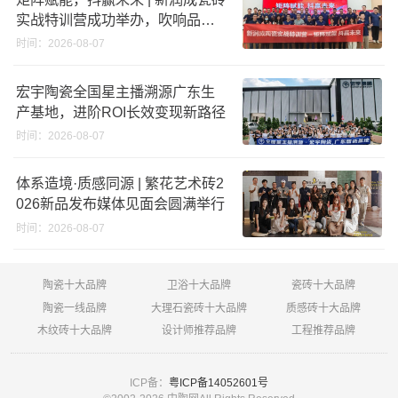
实战特训营成功举办，吹响品牌
秋季营销冲锋号！
时间：2026-08-07
宏宇陶瓷全国星主播溯源广东生
产基地，进阶ROI长效变现新路径
时间：2026-08-07
体系造境·质感同源 | 繁花艺术砖2
026新品发布媒体见面会圆满举行
时间：2026-08-07
陶瓷十大品牌
卫浴十大品牌
瓷砖十大品牌
陶瓷一线品牌
大理石瓷砖十大品牌
质感砖十大品牌
木纹砖十大品牌
设计师推荐品牌
工程推荐品牌
ICP备：
粤ICP备14052601号