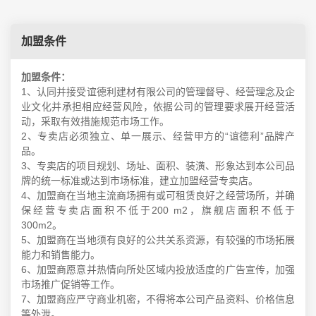
加盟条件
加盟条件：
1、认同并接受谊德利建材有限公司的管理督导、经营理念及企
业文化并承担相应经营风险，依据公司的管理要求展开经营活
动，采取有效措施规范市场工作。
2、专卖店必须独立、单一展示、经营甲方的“谊德利”品牌产
品。
3、专卖店的项目规划、场址、面积、装潢、形象达到本公司品
牌的统一标准或达到市场标准，建立加盟经营专卖店。
4、加盟商在当地主流商场拥有或可租赁良好之经营场所，并确
保经营专卖店面积不低于200 m2，旗舰店面积不低于
300m2。
5、加盟商在当地须有良好的公共关系资源，有较强的市场拓展
能力和销售能力。
6、加盟商愿意并热情向所处区域内投放适度的广告宣传，加强
市场推广促销等工作。
7、加盟商应严守商业机密，不得将本公司产品资料、价格信息
等外泄。