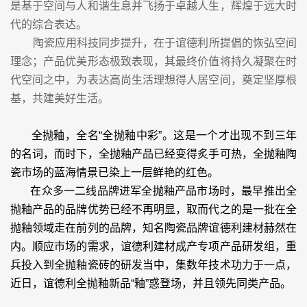
是基于空间与人和谐生息并飞扬于卓越人生，辉煌于远大时
代的综合表达。
陶瓷应用科技同步提升，在于谊德利所提倡的恢弘空间
理念；产品优美形态极致表现，其最终价值将持久凝聚在时
代空间之中，为表达高尚生活理想得人居空间，奠定坚厚根
基，共建美好生活。
全抛釉
，全名“全抛釉中彩”。这是一个才出现不到三年
的名词，而时下，全抛釉产品已经变得炙手可热，全抛釉陶
瓷市场的蓝海情景已染上一层鲜艳的红色。
在众多一二线品牌进军全抛釉产品市场时，最早推出全
抛釉产品的品牌优势已经不再明显，取而代之的是一批在全
抛釉领域走在前列的品牌，知名陶瓷品牌谊德利建材赫然在
内。顺应市场的需求，谊德利建材成产专项产品研发组，重
兵投入到全抛釉瓷砖的研发当中，集数年技术功力于一点，
近日，谊德利全抛釉新品“釉”惑登场，并且领先同类产品。