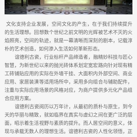
文化支持企业发展，空间文化的产生，在于我们持续提升
的生活理想。回想数个世纪之前文明的光辉被艺术不灭的火
焰照亮，空间的轨迹，就是一幕清晰而深刻的剧本，记载淳
朴的艺术创造，如何渗入生活如何革新形态。
谊德利古瓷，行业标杆产品缔造者，融精妙科技与匠心
智慧，为新世纪以来的抛光砖体系划定宽宏路向针对现有精
工砖铺贴应用的实际在外墙干挂、大面积内外部空间、商业
应用、家居装潢等适用场所中，采用多向组合与辅助配件，
注重与实际应用场景的风格对应，为商户提供多元化产品组
合应用方案。
谊德利古瓷阅历以万年计，从最初的质朴与原生，到今
天的华丽与精致，就如临界在真实与虚幻之间在更广泛的层
面，昭示着生活视野与素质的提升。而人居空间的意义，体
现与承载无数人的理想生活。谊德利古瓷的人性化领悟，正