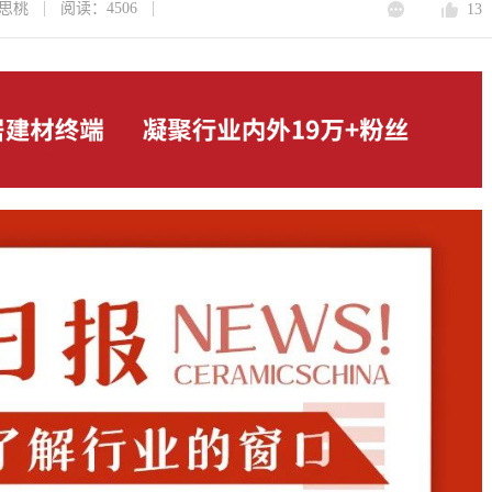
思桃
阅读：4506
13