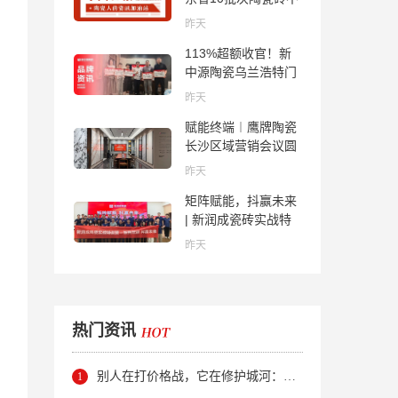
合格；科达购买特福
昨天
国际股份申请未通
113%超额收官！新
过；蒙娜丽莎5千万
中源陶瓷乌兰浩特门
回购股份；建霖家居
店周年活动圆满落幕
海外产能突破18亿元
昨天
赋能终端︱鹰牌陶瓷
长沙区域营销会议圆
满举行，共探渠道拓
昨天
展与门店升级新路径
矩阵赋能，抖赢未来
| 新润成瓷砖实战特
训营成功举办，吹响
昨天
品牌秋季营销冲锋
号！
热门资讯
别人在打价格战，它在修护城河：新明珠岩板的逆势密码