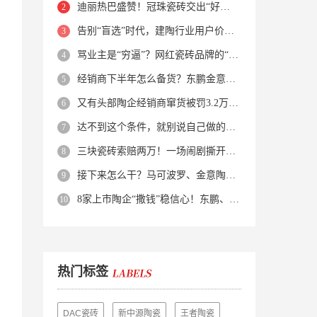
迪丽热巴盛赞！冠珠瓷砖交出“好房子”的标准答卷
告别“盲选”时代，建陶行业用户价值正在被改写！
骂业主是“穷逼”？网红瓷砖品牌的“真实面目”被揭开了！
经销商下半年怎么备货？东鹏金意陶马可波罗等10大品牌集体亮剑
又有头部陶企经销商窜货被罚3.2万！品牌区域保护岌岌可危？
达不到这个条件，就别说自己做的是质感砖！
三块瓷砖索赔两万！一场闹剧撕开了装修“碰瓷”的遮羞布
接下来怎么干？马可波罗、金意陶、蒙娜丽莎、箭牌、欧神诺、宏宇…
8家上市陶企“撒钱”稳信心！东鹏、蒙娜丽莎等启动回购增持
热门标签
DAC瓷砖
新中源陶瓷
王者陶瓷