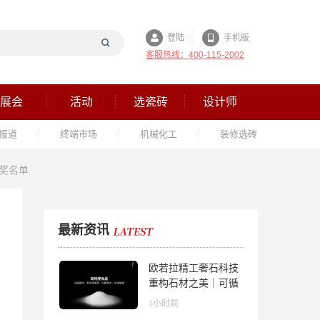
登陆
手机版
客服热线：400-115-2002
展会
活动
选瓷砖
设计师
报道
终端市场
机械化工
装修选砖
获奖名单
最新资讯
欧若拉精工奢石科技
重构石材之美｜可循
环高纯度微晶，重新
1小时前
定义高端奢石原料