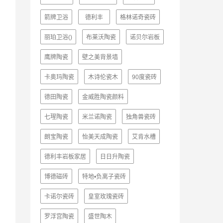
箭牌卫浴
德利丰
格林诺奇瓷砖
丽珀卫浴()
布莱沃陶瓷
诺贝尔岩板
鹰牌陶瓷
壁之美背景墙
卡奥玛陶瓷
木诗伦瓷木
90度瓷砖
德田陶瓷
金威胜陶瓷颜料
七瑆陶瓷
米兰诺陶瓷
独角兽瓷砖
朗宝陶瓷
怡美天成陶瓷
艾肯水槽
德利丰岩板家居
日日升陶瓷
博德磁砖
特地•负离子瓷砖
卡诺尔瓷砖
皇室玫瑰瓷砖
罗浮宫陶瓷
盛世陶木