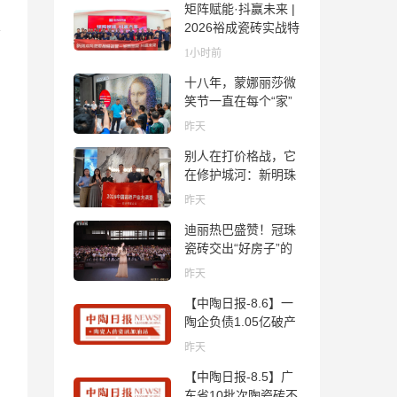
矩阵赋能·抖赢未来 |
2026裕成瓷砖实战特
训营圆满收官
1小时前
十八年，蒙娜丽莎微
笑节一直在每个“家”
的故事里
昨天
别人在打价格战，它
在修护城河：新明珠
岩板的逆势密码
昨天
迪丽热巴盛赞！冠珠
瓷砖交出“好房子”的
标准答卷
昨天
【中陶日报-8.6】一
陶企负债1.05亿破产
清算；东鹏拟延长基
昨天
金投资期限；工信部
【中陶日报-8.5】广
开展建陶行业能效领
东省10批次陶瓷砖不
跑者企业推荐工作