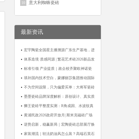
意大利蜘蛛瓷砖
10
最新资讯
宏宇陶瓷全国星主播溯源广东生产基地，进
阶ROI长效变现新路径
体系造境·质感同源 | 繁花艺术砖2026新品发
布媒体见面会圆满举行
标准引领 产业提质｜政企校齐聚欧神诺瓷
砖，共探佛山陶瓷标准化发展新路径
填补国内技术空白，蒙娜丽莎集团推动国际
标准落地本地国标
不为空间设限，只为偏爱买单：大将军瓷砖
解锁“高级哑”人居美学
墨墨瓷砖品牌深度解析：原创设计、真实质
感与市场口碑全览
狮王瓷砖平整度实测：R角成因、水波纹真
相、辊棒印解析与5A标准选购指南
黄浦民政2026政府开放月| 斯米克磁砖广场
适老化体验中心正式亮相
逆势启新，稳赢新局｜宏陶瓷砖总部展厅焕
新升级开工大吉
家装潮流｜轻法奶油风怎么装？高端石英石