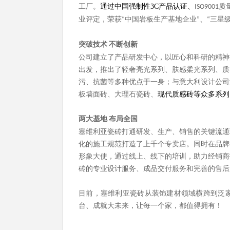
工厂。
通过中国强制性
3C产品认证、
质
ISO9001
业评定，荣获
中国岩板生产基地企业
、
三星
“
”
“
突破技术
不断创新
公司建立了产品研发中心，以匠心和科研的精神
出发，推出了轻奢亮光系列、肤感柔光系列、质
污、抗菌等多种优点于一身；与意大利设计公司
板墙面砖、大理石瓷砖、
现代质感砖等众多系列
两大基地
布局全国
塞维利亚瓷砖打通研发、生产、销售的关键流通
化的施工规范打造了上千个专卖店。同时在品牌
形象大使，通过线上、线下的培训，助力经销商
砖的专业设计服务、成品交付服务和完善的售后
目前，塞维利亚瓷砖从装饰建材领域横跨到泛
台、成就大未来，让每一个家，都值得拥有！