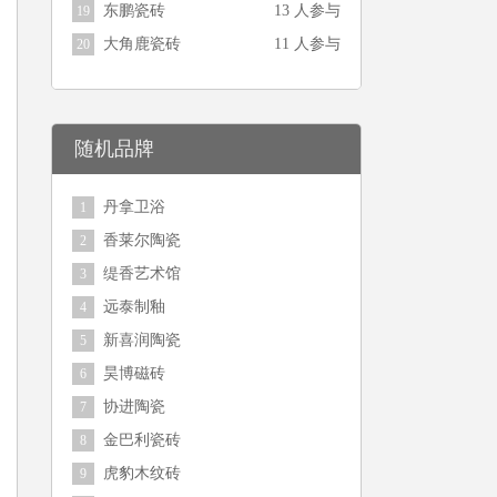
东鹏瓷砖
13 人参与
19
大角鹿瓷砖
11 人参与
20
随机品牌
丹拿卫浴
1
香莱尔陶瓷
2
缇香艺术馆
3
远泰制釉
4
新喜润陶瓷
5
昊博磁砖
6
协进陶瓷
7
金巴利瓷砖
8
虎豹木纹砖
9