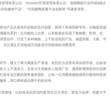
量管理体系认证、
环境管理体系认证、省级陶瓷行业环保
级企
ISO14001
B
级绿色建材产品
、
中国建陶质量大会创新奖
等诸多荣誉。
”
“
”
推动产品从瓷砖到岩板的迭代创新，获得了多项国家专利，从釉面质感
感哑光系列；从功能性上出发，让岩板瓷砖实现了集耐磨、防滑、抗
深度合作，打造了多种规格、上千款花色的产品，涵盖岩板、大板、中
，充分满足不同地域不同家居空间装饰的消费需求。
环节，建立了两大陶瓷生产基地，依托区位优势布局全国市场，以标准
投入上不遗余力，在各大主流媒体上投放广告，邀请影视明星担任品牌
打造专业过硬的销售服务团队，让每一位消费者都能感受到塞维利亚瓷
服务，用口碑铸就品牌不朽的传奇。
家居领域，以创造高品质现代家居生活为理念，塑造大品牌、搭建大平