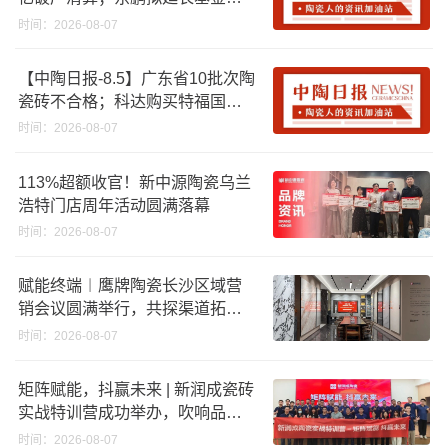
资期限；工信部开展建陶行业能
时间：2026-08-07
效领跑者企业推荐工作
【中陶日报-8.5】广东省10批次陶
瓷砖不合格；科达购买特福国际
股份申请未通过；蒙娜丽莎5千万
时间：2026-08-07
回购股份；建霖家居海外产能突
破18亿元
113%超额收官！新中源陶瓷乌兰
浩特门店周年活动圆满落幕
时间：2026-08-07
赋能终端︱鹰牌陶瓷长沙区域营
销会议圆满举行，共探渠道拓展
与门店升级新路径
时间：2026-08-07
矩阵赋能，抖赢未来 | 新润成瓷砖
实战特训营成功举办，吹响品牌
秋季营销冲锋号！
时间：2026-08-07