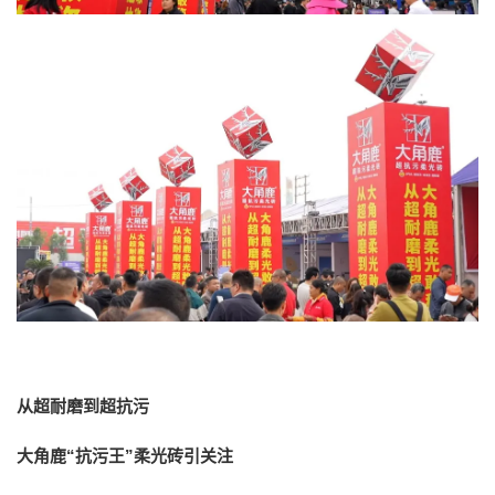
从超耐磨到超抗污
大角鹿“抗污王”柔光砖引关注