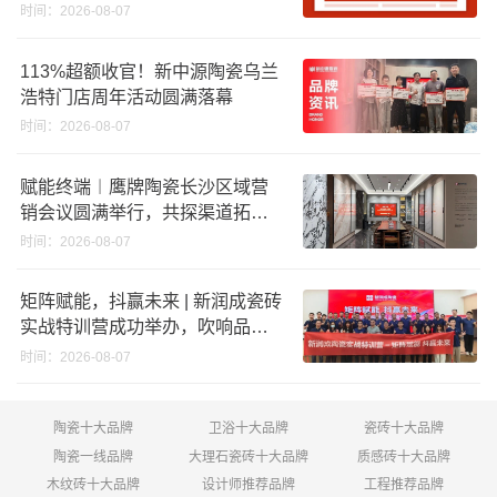
股份申请未通过；蒙娜丽莎5千万
时间：2026-08-07
回购股份；建霖家居海外产能突
破18亿元
113%超额收官！新中源陶瓷乌兰
浩特门店周年活动圆满落幕
时间：2026-08-07
赋能终端︱鹰牌陶瓷长沙区域营
销会议圆满举行，共探渠道拓展
与门店升级新路径
时间：2026-08-07
矩阵赋能，抖赢未来 | 新润成瓷砖
实战特训营成功举办，吹响品牌
秋季营销冲锋号！
时间：2026-08-07
陶瓷十大品牌
卫浴十大品牌
瓷砖十大品牌
陶瓷一线品牌
大理石瓷砖十大品牌
质感砖十大品牌
木纹砖十大品牌
设计师推荐品牌
工程推荐品牌