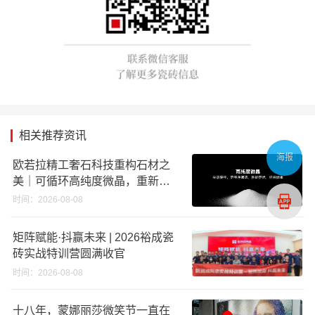
相关推荐资讯
海报
欧若拉精工奢石科技重构石材之
美｜可循环高纯度微晶，重新定
义高端奢石原料
时间：2026-08-08
矩阵赋能·抖赢未来 | 2026裕成瓷
砖实战特训营圆满收官
时间：2026-08-08
十八年，蒙娜丽莎微笑节一直在