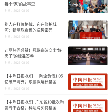
每个“家”的故事里
时间：2026-08-07
别人在打价格战，它在修护城
河：新明珠岩板的逆势密码
时间：2026-08-07
迪丽热巴盛赞！冠珠瓷砖交出“好
房子”的标准答卷
时间：2026-08-07
【中陶日报-8.6】一陶企负债1.05
亿破产清算；东鹏拟延长基金投
资期限；工信部开展建陶行业能
时间：2026-08-07
效领跑者企业推荐工作
【中陶日报-8.5】广东省10批次陶
瓷砖不合格；科达购买特福国际