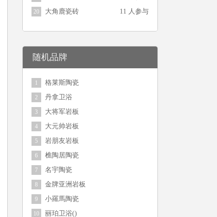
大角鹿瓷砖
11 人参与
20
随机品牌
格莱斯陶瓷
1
丹拿卫浴
2
大将军岩板
3
大元帅岩板
4
岩朋友岩板
5
樵陶居陶瓷
6
名宇陶瓷
7
金牌亚洲岩板
8
小羅馬陶瓷
9
丽珀卫浴()
10