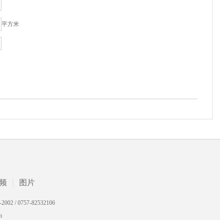
平方米
频
图片
 0757-82532106
m