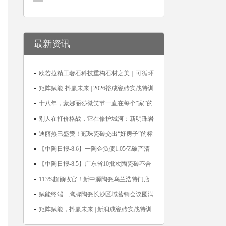
最新资讯
欧若拉精工奢石科技重构石材之美｜可循环
高纯度微晶，重新定义高端奢石原料
矩阵赋能·抖赢未来 | 2026裕成瓷砖实战特训
营圆满收官
十八年，蒙娜丽莎微笑节一直在每个“家”的
故事里
别人在打价格战，它在修护城河：新明珠岩
板的逆势密码
迪丽热巴盛赞！冠珠瓷砖交出“好房子”的标
准答卷
【中陶日报-8.6】一陶企负债1.05亿破产清
算；东鹏拟延长基金投资期限；工信部开展
【中陶日报-8.5】广东省10批次陶瓷砖不合
建陶行业能效领跑者企业推荐工作
格；科达购买特福国际股份申请未通过；蒙
113%超额收官！新中源陶瓷乌兰浩特门店
娜丽莎5千万回购股份；建霖家居海外产能
周年活动圆满落幕
赋能终端︱鹰牌陶瓷长沙区域营销会议圆满
突破18亿元
举行，共探渠道拓展与门店升级新路径
矩阵赋能，抖赢未来 | 新润成瓷砖实战特训
营成功举办，吹响品牌秋季营销冲锋号！