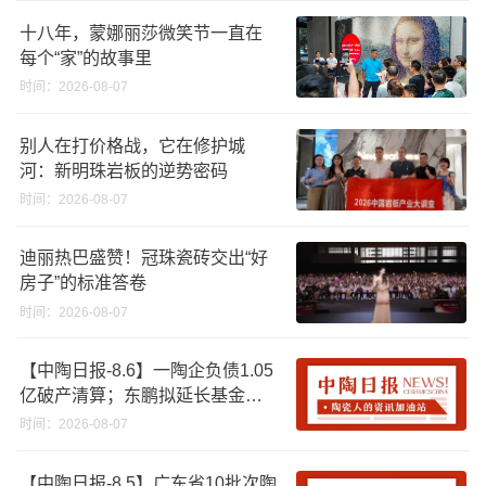
十八年，蒙娜丽莎微笑节一直在
每个“家”的故事里
时间：2026-08-07
别人在打价格战，它在修护城
河：新明珠岩板的逆势密码
时间：2026-08-07
迪丽热巴盛赞！冠珠瓷砖交出“好
房子”的标准答卷
时间：2026-08-07
【中陶日报-8.6】一陶企负债1.05
亿破产清算；东鹏拟延长基金投
资期限；工信部开展建陶行业能
时间：2026-08-07
效领跑者企业推荐工作
【中陶日报-8.5】广东省10批次陶