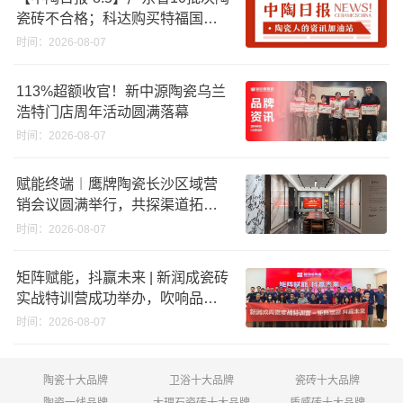
瓷砖不合格；科达购买特福国际
股份申请未通过；蒙娜丽莎5千万
时间：2026-08-07
回购股份；建霖家居海外产能突
破18亿元
113%超额收官！新中源陶瓷乌兰
浩特门店周年活动圆满落幕
时间：2026-08-07
赋能终端︱鹰牌陶瓷长沙区域营
销会议圆满举行，共探渠道拓展
与门店升级新路径
时间：2026-08-07
矩阵赋能，抖赢未来 | 新润成瓷砖
实战特训营成功举办，吹响品牌
秋季营销冲锋号！
时间：2026-08-07
陶瓷十大品牌
卫浴十大品牌
瓷砖十大品牌