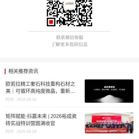
相关推荐资讯
欧若拉精工奢石科技重构石材之
美｜可循环高纯度微晶，重新定
义高端奢石原料
时间：2026-08-08
矩阵赋能·抖赢未来 | 2026裕成瓷
砖实战特训营圆满收官
时间：2026-08-08