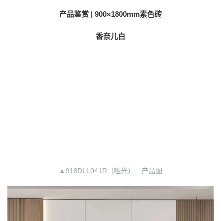
产品鉴赏 | 900×1800mm素色砖
香奈儿白
▲918DLL041R（哑光） 产品图