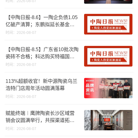
时间：2026-08-07
【中陶日报-8.6】一陶企负债1.05
亿破产清算；东鹏拟延长基金投
资期限；工信部开展建陶行业能
时间：2026-08-07
效领跑者企业推荐工作
【中陶日报-8.5】广东省10批次陶
瓷砖不合格；科达购买特福国际
股份申请未通过；蒙娜丽莎5千万
时间：2026-08-07
回购股份；建霖家居海外产能突
破18亿元
113%超额收官！新中源陶瓷乌兰
浩特门店周年活动圆满落幕
时间：2026-08-07
赋能终端︱鹰牌陶瓷长沙区域营
销会议圆满举行，共探渠道拓展
与门店升级新路径
时间：2026-08-07