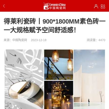
得莱利瓷砖丨900*1800MM素色砖一
一大规格赋予空间舒适感！
来源：中国陶瓷网
2023-12-18
阅读量：4470