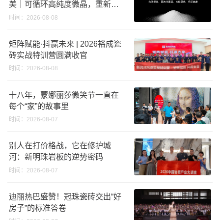
美｜可循环高纯度微晶，重新定
义高端奢石原料
时间：2026-08-08
矩阵赋能·抖赢未来 | 2026裕成瓷
砖实战特训营圆满收官
时间：2026-08-08
十八年，蒙娜丽莎微笑节一直在
每个“家”的故事里
时间：2026-08-07
别人在打价格战，它在修护城
河：新明珠岩板的逆势密码
时间：2026-08-07
迪丽热巴盛赞！冠珠瓷砖交出“好
房子”的标准答卷