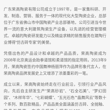
广东荣高陶瓷有限公司成立于1997年，是一家集科研、开
发、制造、营销、服务于一体的现代化大型陶瓷企业，总部
位于广东省佛山市中国陶瓷产业总部基地，公司引进当今世
界一流的意大利建筑陶瓷生产设备，以先进的经营管理模
式、卓越的陶瓷研发能力以及精益求精的销售服务在建陶行
业博得“仿古砖专家”的美誉。
凭借出色的产品设计和卓越的产品品质，荣高陶瓷成为
2008年北京奥运会跆拳道馆和柔道馆的指定用砖。2013年9
月，荣高陶瓷签约中国舞神杨丽萍作为品牌形象代言人，在
荣高陶瓷品牌发展史上又增添了浓墨重彩的一笔。
成立以来，荣高陶瓷始终走在行业前沿，引领行业产品风
向，先后自主研发生产“荣高砂岩”、“石全石美”、“梦幻田
园”、“木样年华”、“七彩蝴蝶”、“五光石色”“晶舞风云”等数十
个系列、数百款精品，产品品类全面涵盖仿古砖、全抛釉、