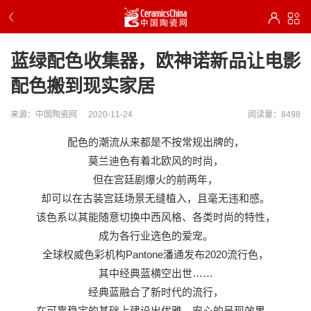
蓝绿配色收集器，欧神诺新品让电影
配色搬到现实家居
来源：中国陶瓷网
2020-11-24
阅读量：8498
配色的潮流从来都是不按常规出牌的，
莫兰迪色有着北欧风的时尚，
但在宫廷剧爆火的前两年，
却可以在古装宫廷场景无缝植入，且毫无违和感。
该色系以其能随意切换中西风格、各类时尚的特性，
成为各行业选色的爱宠。
全球权威色彩机构Pantone潘通发布2020流行色，
其中经典蓝横空出世……
经典蓝融合了新时代的流行，
在可靠稳定的基础上建设出优雅、安心的呈现效果。