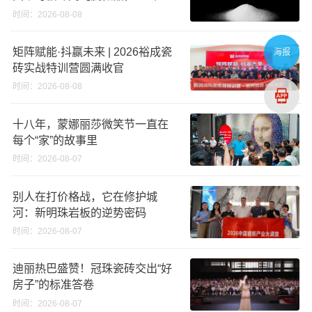
义高端奢石原料
时间：2026-08-08
矩阵赋能·抖赢未来 | 2026裕成瓷
海报
砖实战特训营圆满收官
时间：2026-08-08
十八年，蒙娜丽莎微笑节一直在
每个“家”的故事里
时间：2026-08-07
别人在打价格战，它在修护城
河：新明珠岩板的逆势密码
时间：2026-08-07
迪丽热巴盛赞！冠珠瓷砖交出“好
房子”的标准答卷
时间：2026-08-07