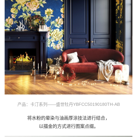
产品：卡汀系列——盛世牡丹YBFCC50190180TH-AB
将水粉的晕染与油画厚涂技法进行结合，
以描金的方式进行图案点缀。