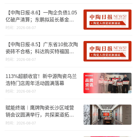
【中陶日报-8.6】一陶企负债1.05
亿破产清算；东鹏拟延长基金投
资期限；工信部开展建陶行业能
时间：2026-08-07
效领跑者企业推荐工作
【中陶日报-8.5】广东省10批次陶
瓷砖不合格；科达购买特福国际
股份申请未通过；蒙娜丽莎5千万
时间：2026-08-07
回购股份；建霖家居海外产能突
破18亿元
113%超额收官！新中源陶瓷乌兰
浩特门店周年活动圆满落幕
时间：2026-08-07
赋能终端︱鹰牌陶瓷长沙区域营
销会议圆满举行，共探渠道拓展
与门店升级新路径
时间：2026-08-07