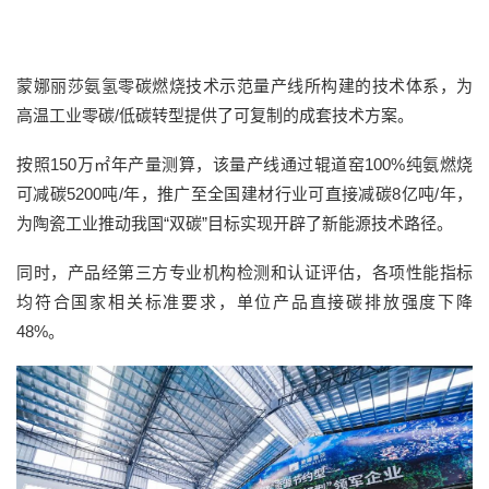
蒙娜丽莎氨氢零碳燃烧技术示范量产线所构建的技术体系，为
高温工业零碳/低碳转型提供了可复制的成套技术方案。
按照150万㎡年产量测算，该量产线通过辊道窑100%纯氨燃烧
可减碳5200吨/年，推广至全国建材行业可直接减碳8亿吨/年，
为陶瓷工业推动我国“双碳”目标实现开辟了新能源技术路径。
同时，产品经第三方专业机构检测和认证评估，各项性能指标
均符合国家相关标准要求，单位产品直接碳排放强度下降
48%。