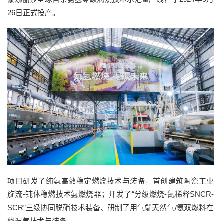
26日正式投产。
项目研发了纯氨高效稳定燃烧技术与装备，首创建筑陶瓷工业
旋流-钝体稳燃技术氨燃烧器；开发了“分级燃烧-氮稀释SNCR-
SCR”三级协同脱硝技术装备、研制了用气端天然气/氨双燃料在
线混气技术与装备。