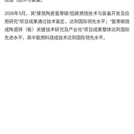
2026年5月，其“建筑陶瓷氨零碳/低碳燃烧技术与装备开发及应
用研究”项目成果通过技术鉴定，达到国际领先水平；“氨零碳烧
成陶瓷砖（板）关键技术研究及产业化”项目成果整体达到国际
先进水平，其中氨燃料烧成技术达到国际领先水平。