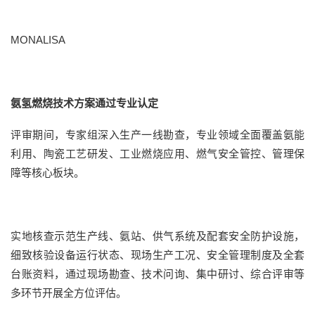
MONALISA
氨氢燃烧技术方案通过专业认定
评审期间，专家组深入生产一线勘查，专业领域全面覆盖氨能
利用、陶瓷工艺研发、工业燃烧应用、燃气安全管控、管理保
障等核心板块。
实地核查示范生产线、氨站、供气系统及配套安全防护设施，
细致核验设备运行状态、现场生产工况、安全管理制度及全套
台账资料，通过现场勘查、技术问询、集中研讨、综合评审等
多环节开展全方位评估。