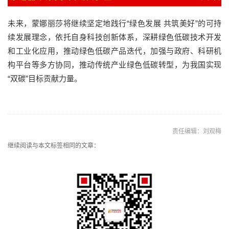
未来，蒙娜丽莎将继续坚定地践行“绿色发展 共筑美好”的可持
续发展理念，依托自身科技创新体系，深耕绿色低碳技术开发
和工业化应用，推动绿色低碳产品迭代，加强与政府、科研机
构平台等多方协同，推动传统产业绿色低碳转型，为我国实现
“双碳”目标贡献力量。
责任编辑：刘观梅
继续阅读与本文标签相同的文章：