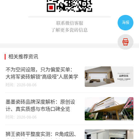
海报
相关推荐资讯
不为空间设限，只为偏爱买单：
大将军瓷砖解锁“高级哑”人居美学
时间：2026-08-06
墨墨瓷砖品牌深度解析：原创设
计、真实质感与市场口碑全览
时间：2026-08-06
狮王瓷砖平整度实测：R角成因、