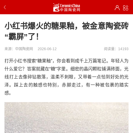
小红书爆火的糖果釉，被金意陶瓷砖
“霸屏”了！
来源：中国陶瓷网
2026-06-12
阅读量：14193
打开小红书搜索“糖果釉”，你会看到成千上万篇笔记。年轻人为
什么爱它？答案就藏在“糖”字里。细密的晶闪颗粒铺满砖面，光
线打上去像碎钻散落，温柔不刺眼，又带着一点恰到好处的光
泽。踩上去的触感也特别，赤脚走过，有一种被包裹的踏实
感。