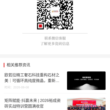
相关推荐资讯
欧若拉精工奢石科技重构石材之
美｜可循环高纯度微晶，重新定
义高端奢石原料
时间：2026-08-08
矩阵赋能·抖赢未来 | 2026裕成瓷
砖实战特训营圆满收官