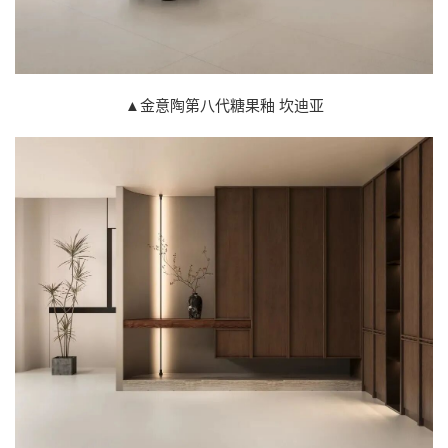
▲金意陶第八代糖果釉 坎迪亚