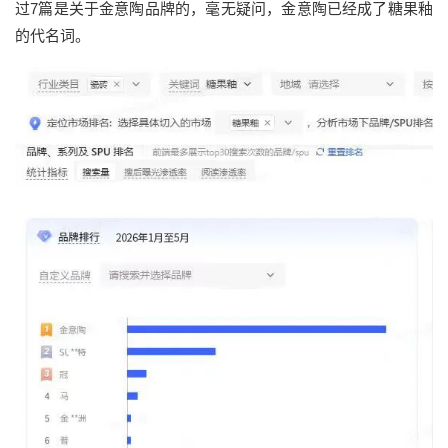
过7篇是关于金意陶品牌的，毫无疑问，金意陶已经成了糖果釉
的代名词。