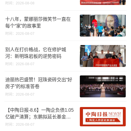
时间：2026-08-08
十八年，蒙娜丽莎微笑节一直在
每个“家”的故事里
时间：2026-08-07
别人在打价格战，它在修护城
河：新明珠岩板的逆势密码
时间：2026-08-07
迪丽热巴盛赞！冠珠瓷砖交出“好
房子”的标准答卷
时间：2026-08-07
【中陶日报-8.6】一陶企负债1.05
亿破产清算；东鹏拟延长基金投
资期限；工信部开展建陶行业能
时间：2026-08-07
效领跑者企业推荐工作