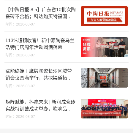
【中陶日报-8.5】广东省10批次陶
瓷砖不合格；科达购买特福国际
股份申请未通过；蒙娜丽莎5千万
时间：2026-08-07
回购股份；建霖家居海外产能突
破18亿元
113%超额收官！新中源陶瓷乌兰
浩特门店周年活动圆满落幕
时间：2026-08-07
赋能终端︱鹰牌陶瓷长沙区域营
销会议圆满举行，共探渠道拓展
与门店升级新路径
时间：2026-08-07
矩阵赋能，抖赢未来 | 新润成瓷砖
实战特训营成功举办，吹响品牌
秋季营销冲锋号！
时间：2026-08-07