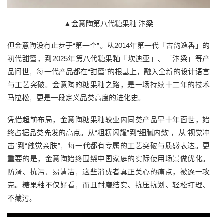
▲金意陶第八代糖果釉 汴梁
但金意陶没有止步于“第一个”。从2014年第一代「古韵逸香」的
初代甜蜜，到2025年第八代糖果釉「坎迪亚」、「汴梁」等产
品问世，每一代产品都在“甜蜜”的根基上，融入全新的设计语言
与工艺突破。金意陶的糖果釉之路，是一场持续十二年的技术
马拉松，更是一段定义品类高度的进化史。
凭借超前布局，金意陶糖果釉较业内同类产品早十年面世，始
终占据品类先发的高点。从“粗粝闪耀”到“细腻内敛”，从“视觉冲
击”到“触觉亲肤”，每一代都有专属的工艺突破与质感表达。更
重要的是，金意陶始终围绕中国家庭的实际使用场景做优化。
防滑、抗污、易清洁，这些消费者真正关心的痛点，被逐一攻
克。糖果釉不仅好看，而且耐磨结实、抗压抗划、轻松打理、
不藏污。