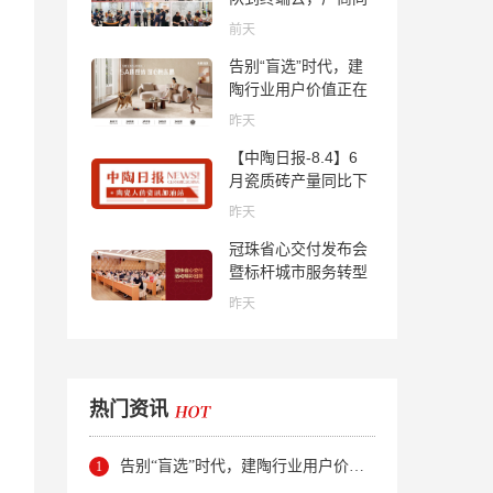
心找到市场的答案
前天
告别“盲选”时代，建
陶行业用户价值正在
被改写！
昨天
【中陶日报-8.4】6
月瓷质砖产量同比下
降超10％；2家中国
昨天
陶企亮相马来西亚
冠珠省心交付发布会
ARCHIDEX 2026石
暨标杆城市服务转型
材展；东鹏已斥资
集训会圆满举行
4852万回购股份；方
昨天
向集团出海
热门资讯
告别“盲选”时代，建陶行业用户价值正在被改写！