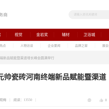
馆
视觉
金岩奖
辅材
卫浴城
热点
人物访谈
企业要闻
品牌之窗
展会
终端新品赋能暨渠道增长峰会圆满举行
元帅瓷砖河南终端新品赋能暨渠道
观梅
阅读：13550
0