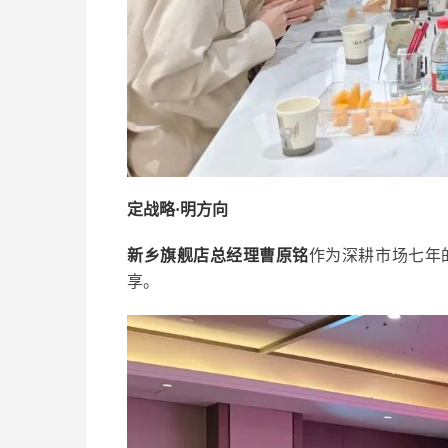
定战略·明方向
新乡旗舰店总经理
曹原铭
作为深耕市场七年
享。