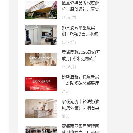
墨墨瓷砖品牌深度解
析：原创设计、真实
质感与市场口碑全览
16小时前
狮王瓷砖平整度实
测：R角成因、水波
纹真相、辊棒印解析
16小时前
与5A标准选购指南
黄浦民政2026政府开
放月| 斯米克磁砖广
场适老化体验中心正
16小时前
式亮相
逆势启新，稳赢新局
｜宏陶瓷砖总部展厅
焕新升级开工大吉
昨天
家装潮流｜轻法奶油
风怎么装？高端石英
石品牌法萨石，打造
前天
质感橱柜台面
蒙娜丽莎集团管理团
队到终端去，厂商同