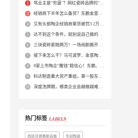
骂业主是“穷逼”？网红瓷砖品牌的“真实面目”被揭开了！
经销商下半年怎么备货？东鹏金意陶马可波罗等10大品牌集体亮剑
又有头部陶企经销商窜货被罚3.2万！品牌区域保护岌岌可危？
达不到这个条件，就别说自己做的是质感砖！
三块瓷砖索赔两万！一场闹剧撕开了装修“碰瓷”的遮羞布
接下来怎么干？马可波罗、金意陶、蒙娜丽莎、箭牌、欧神诺、宏宇…
8家上市陶企“撒钱”稳信心！东鹏、蒙娜丽莎等启动回购增持
科达制造重大资产重组，第一股东易主！
深度洗牌期，哪类企业会越做越难？哪类企业能逆势突围？
热门标签
西班牙德赛斯岩板
华冠陶瓷