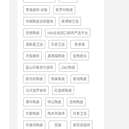
粤强瓷砖·岩板
新罗玛陶瓷
中国陶瓷总部基地
莱博顿卫浴
京榜陶瓷
HBI全球进口瓷砖严选平台
澳斯曼卫浴
乐家卫浴
新景泰
月兔橱柜
嘉德福陶瓷
金陶瓷业
蓝山印象现代瓷砖
Z&D陶瓷
新丹利陶瓷
雨果陶瓷
君领陶瓷
马可波罗瓷砖
红香槟陶瓷
博华陶瓷
特元陶瓷
百特陶瓷
华爵陶瓷
陶木然瓷砖
丹拿卫浴
华理诗陶瓷
宫瓷
索菲亚磁砖