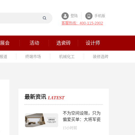
登陆
手机版
客服热线：400-115-2002
展会
活动
选瓷砖
设计师
报道
终端市场
机械化工
装修选砖
最新资讯
不为空间设限，只为
偏爱买单：大将军瓷
砖解锁“高级哑”人居
15小时前
美学